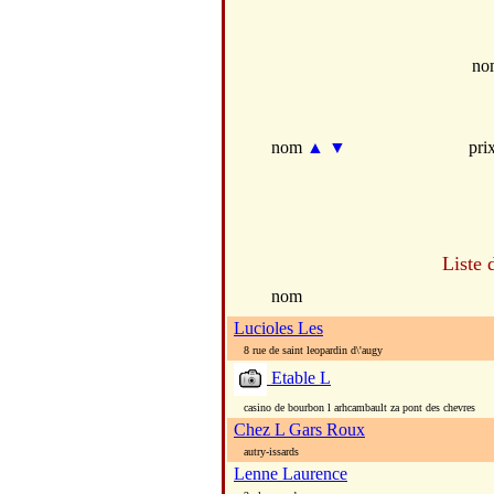
no
nom
▲
▼
pri
Liste 
nom
Lucioles Les
8 rue de saint leopardin d\'augy
Etable L
casino de bourbon l arhcambault za pont des chevres
Chez L Gars Roux
autry-issards
Lenne Laurence