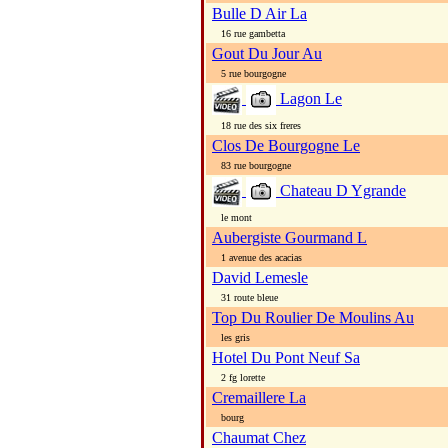
Bulle D Air La
16 rue gambetta
Gout Du Jour Au
5 rue bourgogne
Lagon Le
18 rue des six freres
Clos De Bourgogne Le
83 rue bourgogne
Chateau D Ygrande
le mont
Aubergiste Gourmand L
1 avenue des acacias
David Lemesle
31 route bleue
Top Du Roulier De Moulins Au
les gris
Hotel Du Pont Neuf Sa
2 fg lorette
Cremaillere La
bourg
Chaumat Chez