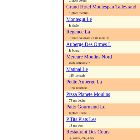
2 place verdun
Grand Hotel Montespan Talleyrand
1 place thermes
Montegut Le
le chalet
Regence La
7 route nationale 21 rte moulins
Auberge Des Ormes L
le bourg
Mercure Moulins Nord
route nationale 7
Matinal Le
115 rue paris
Petite Auberge La
7 rue bouchers
Pizza Planete Moulins
73 rue decize
Patio Gourmand Le
8 place liberte
P Tits Plats Les
13 rue pont
Restaurant Des Cours
36 cours jean jaures