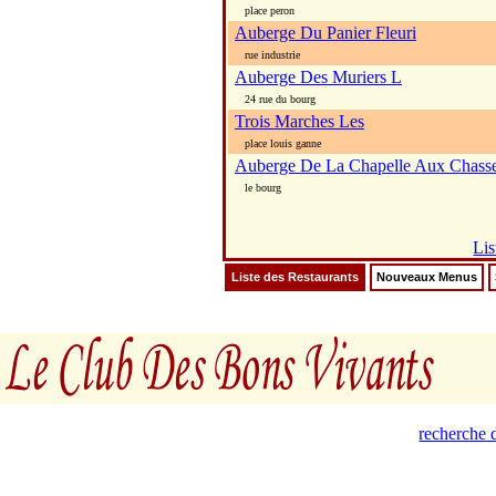
place peron
Auberge Du Panier Fleuri
rue industrie
Auberge Des Muriers L
24 rue du bourg
Trois Marches Les
place louis ganne
Auberge De La Chapelle Aux Chass
le bourg
Lis
Liste des Restaurants
Nouveaux Menus
recherche d