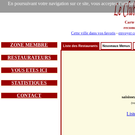
En poursuivant votre navigation sur ce site, vous acceptez l’utilisa
Carte
recom
Cette ville dans vos favoris
-
envoyer ce
ZONE MEMBRE
Liste des Restaurants
Nouveaux Menus
RESTAURATEURS
VOUS ETES ICI
STATISTIQUES
CONTACT
saisiss
(vo
List