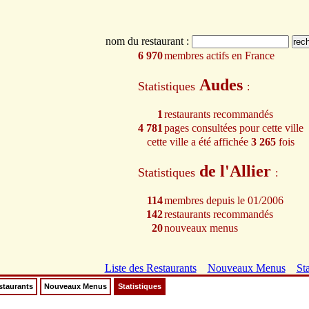
nom du restaurant :
6 970
membres actifs en France
Audes
Statistiques
:
1
restaurants recommandés
4 781
pages consultées pour cette ville
cette ville a été affichée
3 265
fois
de l'Allier
Statistiques
:
114
membres depuis le 01/2006
142
restaurants recommandés
20
nouveaux menus
Liste des Restaurants
Nouveaux Menus
Sta
staurants
Nouveaux Menus
Statistiques