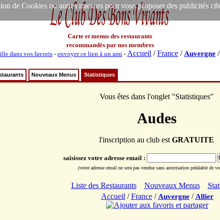
ion de Cookies ou autres traceurs pour vous proposer des publicités ciblée
Carte et menus des restaurants
recommandés par nos membres
Accueil
/
France
/
Auvergne
ille dans vos favoris
-
envoyer ce lien à un ami
-
staurants
Nouveaux Menus
Statistiques
Vous êtes dans l'onglet "Statistiques"
Audes
l'inscription au club est
GRATUITE
saisissez votre adresse email :
(votre adresse email ne sera pas vendue sans autorisation préalable de vot
Liste des Restaurants
Nouveaux Menus
Stat
Accueil
/
France
/
/
Auvergne
Allier