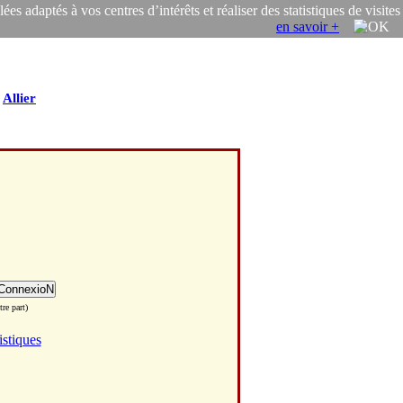
s adaptés à vos centres d’intérêts et réaliser des statistiques de visites
en savoir +
/
Allier
re part)
istiques