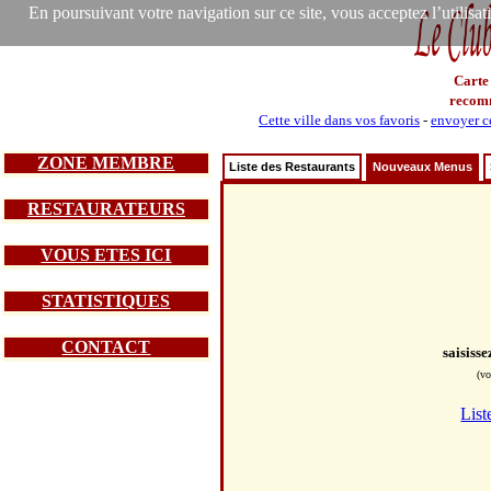
En poursuivant votre navigation sur ce site, vous acceptez l’utilisa
Carte
recom
Cette ville dans vos favoris
-
envoyer ce
ZONE MEMBRE
Liste des Restaurants
Nouveaux Menus
RESTAURATEURS
VOUS ETES ICI
STATISTIQUES
CONTACT
saisiss
(vo
List