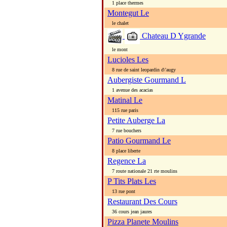
1 place thermes
Montegut Le
le chalet
Chateau D Ygrande
le mont
Lucioles Les
8 rue de saint leopardin d\'augy
Aubergiste Gourmand L
1 avenue des acacias
Matinal Le
115 rue paris
Petite Auberge La
7 rue bouchers
Patio Gourmand Le
8 place liberte
Regence La
7 route nationale 21 rte moulins
P Tits Plats Les
13 rue pont
Restaurant Des Cours
36 cours jean jaures
Pizza Planete Moulins