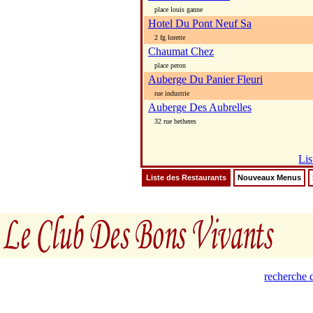
place louis ganne
Hotel Du Pont Neuf Sa
2 fg lorette
Chaumat Chez
place peron
Auberge Du Panier Fleuri
rue industrie
Auberge Des Aubrelles
32 rue betheres
Lis
Liste des Restaurants
Nouveaux Menus
recherche d