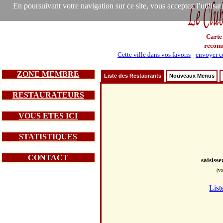
En poursuivant votre navigation sur ce site, vous acceptez l’utilisa
Carte
recom
Cette ville dans vos favoris
-
envoyer ce
ZONE MEMBRE
Liste des Restaurants
Nouveaux Menus
RESTAURATEURS
VOUS ETES ICI
STATISTIQUES
CONTACT
saisiss
(vo
List