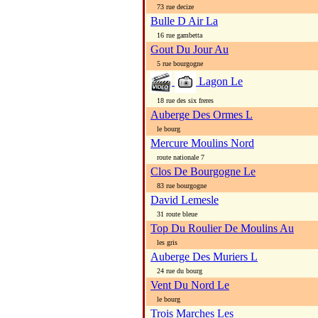
73 rue decize
Bulle D Air La
16 rue gambetta
Gout Du Jour Au
5 rue bourgogne
Lagon Le
18 rue des six freres
Auberge Des Ormes L
le bourg
Mercure Moulins Nord
route nationale 7
Clos De Bourgogne Le
83 rue bourgogne
David Lemesle
31 route bleue
Top Du Roulier De Moulins Au
les gris
Auberge Des Muriers L
24 rue du bourg
Vent Du Nord Le
le bourg
Trois Marches Les