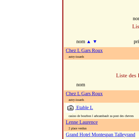
no
Li
nom
▲
▼
pr
Chez L Gars Roux
autry-issards
Liste des 
nom
Chez L Gars Roux
autry-issards
Etable L
casino de bourbon l arhcambault za pont des chevres
Lenne Laurence
2 place verdun
Grand Hotel Montespan Talleyrand