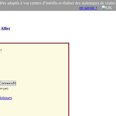
s adaptés à vos centres d’intérêts et réaliser des statistiques de visites
en savoir +
/
Allier
s"
re part)
istiques