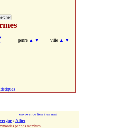
rmes
▼
genre
▲
▼
ville
▲
▼
▼
tistiques
envoyer ce lien à un ami
vergne
/
Allier
commandés par nos membres