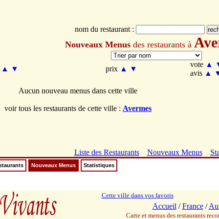
nom du restaurant :
Ave
Nouveaux Menus
des restaurants à
vote
▲
m
▲
▼
prix
▲
▼
avis
▲
Aucun nouveau menus dans cette ville
voir tous les restaurants de cette ville :
Avermes
Liste des Restaurants
Nouveaux Menus
Sta
staurants
Nouveaux Menus
Statistiques
Cette ville dans vos favoris
Accueil
/
France
/
Au
Carte et menus des restaurants re