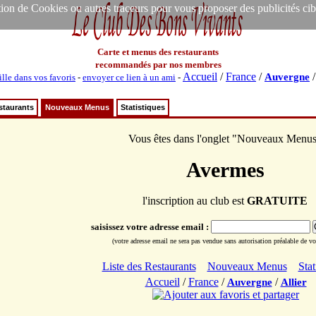
ion de Cookies ou autres traceurs pour vous proposer des publicités ciblée
Carte et menus des restaurants
recommandés par nos membres
Accueil
/
France
/
Auvergne
ille dans vos favoris
-
envoyer ce lien à un ami
-
staurants
Nouveaux Menus
Statistiques
Vous êtes dans l'onglet "Nouveaux Menu
Avermes
l'inscription au club est
GRATUITE
saisissez votre adresse email :
(votre adresse email ne sera pas vendue sans autorisation préalable de vot
Liste des Restaurants
Nouveaux Menus
Stat
Accueil
/
France
/
/
Auvergne
Allier