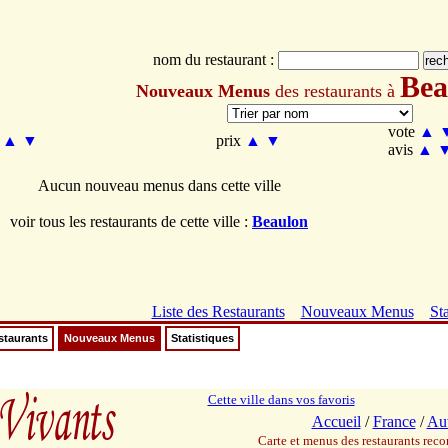
nom du restaurant :
Bea
Nouveaux Menus
des restaurants à
vote
▲
m
▲
▼
prix
▲
▼
avis
▲
Aucun nouveau menus dans cette ville
voir tous les restaurants de cette ville :
Beaulon
Liste des Restaurants
Nouveaux Menus
Sta
staurants
Nouveaux Menus
Statistiques
Cette ville dans vos favoris
Accueil
/
France
/
Au
Carte et menus des restaurants re