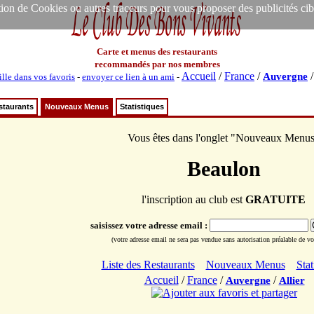
ion de Cookies ou autres traceurs pour vous proposer des publicités ciblée
Carte et menus des restaurants
recommandés par nos membres
Accueil
/
France
/
Auvergne
ille dans vos favoris
-
envoyer ce lien à un ami
-
staurants
Nouveaux Menus
Statistiques
Vous êtes dans l'onglet "Nouveaux Menu
Beaulon
l'inscription au club est
GRATUITE
saisissez votre adresse email :
(votre adresse email ne sera pas vendue sans autorisation préalable de vot
Liste des Restaurants
Nouveaux Menus
Stat
Accueil
/
France
/
/
Auvergne
Allier