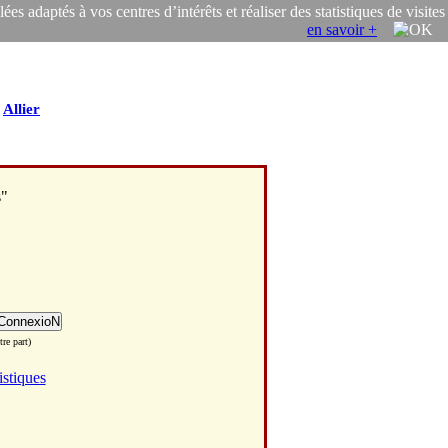
s adaptés à vos centres d’intérêts et réaliser des statistiques de visites
en savoir +
/
Allier
s"
re part)
istiques