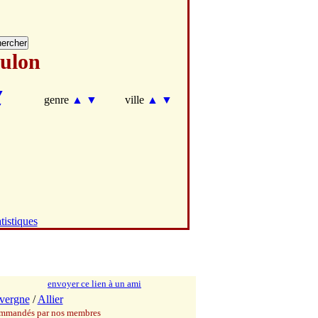
ulon
▼
genre
▲
▼
ville
▲
▼
▼
tistiques
envoyer ce lien à un ami
vergne
/
Allier
commandés par nos membres