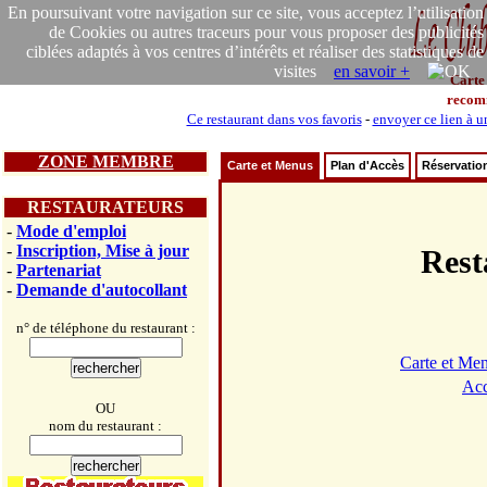
En poursuivant votre navigation sur ce site, vous acceptez l’utilisation
de Cookies ou autres traceurs pour vous proposer des publicités
ciblées adaptés à vos centres d’intérêts et réaliser des statistiques de
visites
en savoir +
Carte
recom
Ce restaurant dans vos favoris
-
envoyer ce lien à u
ZONE MEMBRE
Carte et Menus
Plan d'Accès
Réservatio
RESTAURATEURS
-
Mode d'emploi
-
Inscription, Mise à jour
Res
-
Partenariat
-
Demande d'autocollant
n° de téléphone du restaurant :
Carte et Me
Acc
OU
nom du restaurant :