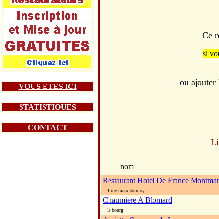
Ce r
si vo
ou ajouter
VOUS ETES ICI
STATISTIQUES
CONTACT
Li
nom
Restaurant Hotel De France Montmar
1 rue marx dormoy
Chaumiere A Blomard
le bourg