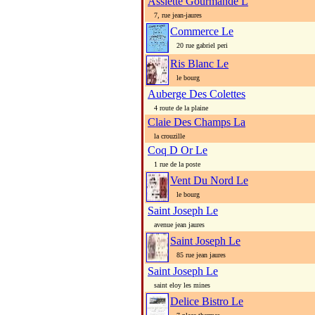
Assiette Gourmande L
7, rue jean-jaures
Commerce Le
20 rue gabriel peri
Ris Blanc Le
le bourg
Auberge Des Colettes
4 route de la plaine
Claie Des Champs La
la crouzille
Coq D Or Le
1 rue de la poste
Vent Du Nord Le
le bourg
Saint Joseph Le
avenue jean jaures
Saint Joseph Le
85 rue jean jaures
Saint Joseph Le
saint eloy les mines
Delice Bistro Le