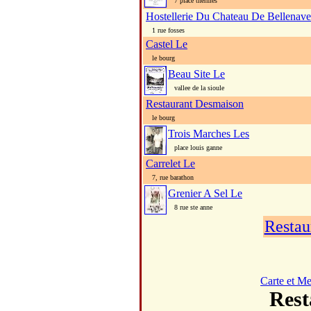
7 place thermes
Hostellerie Du Chateau De Bellenave
1 rue fosses
Castel Le
le bourg
Beau Site Le
vallee de la sioule
Restaurant Desmaison
le bourg
Trois Marches Les
place louis ganne
Carrelet Le
7, rue barathon
Grenier A Sel Le
8 rue ste anne
Restau
Carte et M
Res