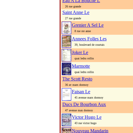
Eau A La Bouche L
26 rue grande
Saint Anne Le
27 rue grande
Grenier A Sel Le
8 rue ste anne
Annees Folles Les
39, boulevard de courtais
Joker Le
quai ledru rollin
Marmotte
quai ledru rollin
The Scott Resto
36 av marx dormoy
Faisan Le
45 avenue marx dormoy
Ducs De Bourbon Aux
47 avenue max dormoy
Victor Hugo Le
43 rue victor hugo
Nouveau Mandarin