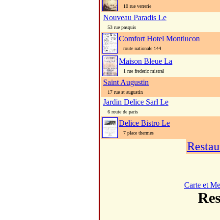
10 rue verrerie
Nouveau Paradis Le
53 rue pasquis
Comfort Hotel Montlucon
route nationale 144
Maison Bleue La
1 rue frederic mistral
Saint Augustin
17 rue st augustin
Jardin Delice Sarl Le
6 route de paris
Delice Bistro Le
7 place thermes
Restau
Carte et M
Re