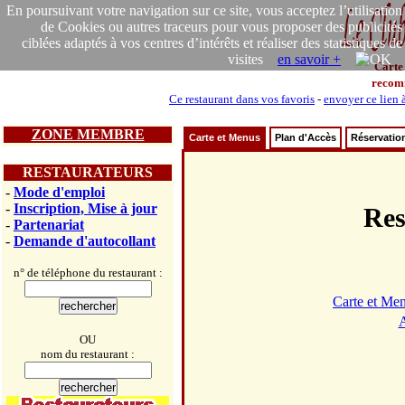
En poursuivant votre navigation sur ce site, vous acceptez l’utilisation
de Cookies ou autres traceurs pour vous proposer des publicités
ciblées adaptés à vos centres d’intérêts et réaliser des statistiques de
visites
en savoir +
Carte
recom
Ce restaurant dans vos favoris
-
envoyer ce lien 
ZONE MEMBRE
Carte et Menus
Plan d'Accès
Réservatio
RESTAURATEURS
-
Mode d'emploi
-
Inscription, Mise à jour
Re
-
Partenariat
-
Demande d'autocollant
n° de téléphone du restaurant :
Carte et Me
A
OU
nom du restaurant :