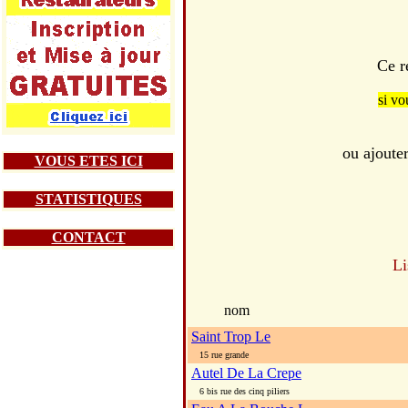
Ce r
si vo
ou ajoute
VOUS ETES ICI
STATISTIQUES
CONTACT
Li
nom
Saint Trop Le
15 rue grande
Autel De La Crepe
6 bis rue des cinq piliers