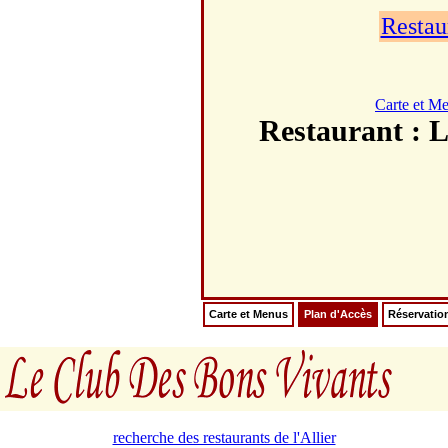
Restau
Carte et M
Restaurant 
Carte et Menus
Plan d'Accès
Réservatio
recherche des restaurants de l'Allier