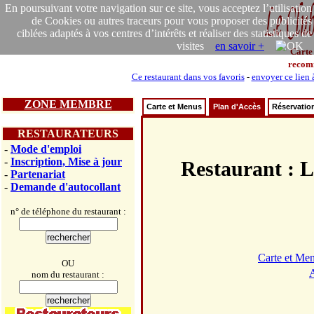
En poursuivant votre navigation sur ce site, vous acceptez l’utilisation
de Cookies ou autres traceurs pour vous proposer des publicités
ciblées adaptés à vos centres d’intérêts et réaliser des statistiques de
visites
en savoir +
Carte
recom
Ce restaurant dans vos favoris
-
envoyer ce lien 
ZONE MEMBRE
Carte et Menus
Plan d'Accès
Réservatio
RESTAURATEURS
-
Mode d'emploi
-
Inscription, Mise à jour
Restaurant 
-
Partenariat
-
Demande d'autocollant
n° de téléphone du restaurant :
Carte et Me
OU
A
nom du restaurant :