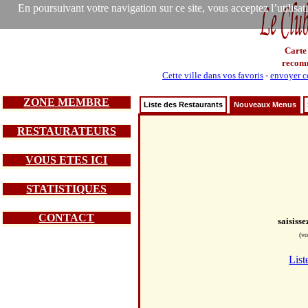
En poursuivant votre navigation sur ce site, vous acceptez l’utilisa
Carte
recom
Cette ville dans vos favoris
-
envoyer ce
ZONE MEMBRE
Liste des Restaurants
Nouveaux Menus
RESTAURATEURS
VOUS ETES ICI
STATISTIQUES
CONTACT
saisiss
(vo
List