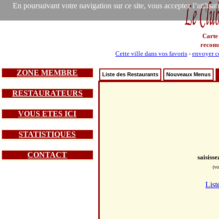
En poursuivant votre navigation sur ce site, vous acceptez l’utilisa
Carte
recom
Cette ville dans vos favoris
-
envoyer ce
ZONE MEMBRE
Liste des Restaurants
Nouveaux Menus
RESTAURATEURS
VOUS ETES ICI
STATISTIQUES
CONTACT
saisiss
(vo
List