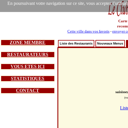
En poursuivant votre navigation sur ce site, vous acceptez l’utilisa
Carte
recom
Cette ville dans vos favoris
-
envoyer ce
ZONE MEMBRE
Liste des Restaurants
Nouveaux Menus
RESTAURATEURS
VOUS ETES ICI
STATISTIQUES
CONTACT
saisiss
(vo
List