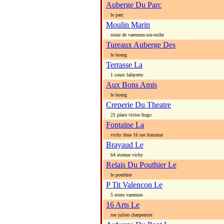
Auberge Du Parc
le parc
Moulin Marin
route de varennes-sur-teche
Tureaux Auberge Des
le bourg
Terrasse La
1 cours lafayette
Aux Bons Amis
le bourg
Creperie Du Theatre
21 place victor hugo
Fontaine La
vichy rhue 16 rue fontaine
Brayaud Le
64 avenue vichy
Relais Du Pouthier Le
le pouthier
P Tit Valencon Le
5 route varennes
16 Arts Le
rue julien charpentier