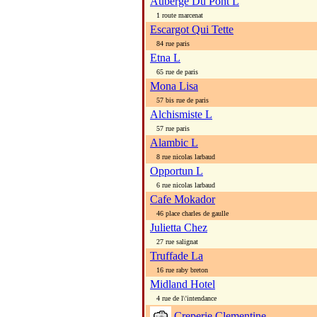
Auberge Du Pont L
1 route marcenat
Escargot Qui Tette
84 rue paris
Etna L
65 rue de paris
Mona Lisa
57 bis rue de paris
Alchismiste L
57 rue paris
Alambic L
8 rue nicolas larbaud
Opportun L
6 rue nicolas larbaud
Cafe Mokador
46 place charles de gaulle
Julietta Chez
27 rue salignat
Truffade La
16 rue raby breton
Midland Hotel
4 rue de l\'intendance
Creperie Clementine