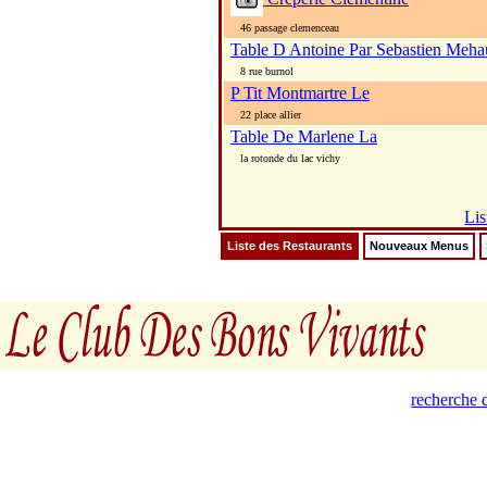
46 passage clemenceau
Table D Antoine Par Sebastien Meh
8 rue burnol
P Tit Montmartre Le
22 place allier
Table De Marlene La
la rotonde du lac vichy
Lis
Liste des Restaurants
Nouveaux Menus
recherche d