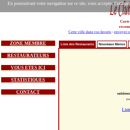
En poursuivant votre navigation sur ce site, vous acceptez l’utilisa
Carte
recom
Cette ville dans vos favoris
-
envoyer ce
ZONE MEMBRE
Liste des Restaurants
Nouveaux Menus
RESTAURATEURS
VOUS ETES ICI
STATISTIQUES
CONTACT
saisiss
(vo
List