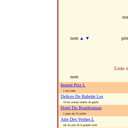
no
nom
▲
▼
pri
Liste 
nom
Instant Pizz L
1 rue stade
Delices De Babette Les
18 bis avenue charles de gaulle
Hotel Du Bourbonnais
1 place du 14 juillet
Aire Des Verites L
zac les pres de la grande route