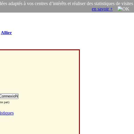
s adaptés à vos centres d’intérêts et réaliser des statistiques de visites
en savoir +
/
Allier
re part)
istiques