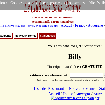
ion de Cookies ou autres traceurs pour vous proposer des publicités ciblée
Carte et menus des restaurants
recommandés par nos membres
Accueil
/
France
/
Auvergne
ille dans vos favoris
-
envoyer ce lien à un ami
-
staurants
Nouveaux Menus
Statistiques
Vous êtes dans l'onglet "Statistiques"
Billy
l'inscription au club est
GRATUITE
saisissez votre adresse email :
(votre adresse email ne sera pas vendue sans autorisation préalable de vot
Liste des Restaurants
Nouveaux Menus
Stat
Accueil
/
France
/
/
Auvergne
Allier