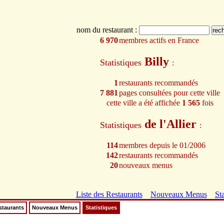
nom du restaurant :
6 970
membres actifs en France
Billy
Statistiques
:
1
restaurants recommandés
7 881
pages consultées pour cette ville
cette ville a été affichée
1 565
fois
de l'Allier
Statistiques
:
114
membres depuis le 01/2006
142
restaurants recommandés
20
nouveaux menus
Liste des Restaurants
Nouveaux Menus
Sta
staurants
Nouveaux Menus
Statistiques