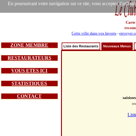
En poursuivant votre navigation sur ce site, vous acceptez l’utilisa
Carte
recom
Cette ville dans vos favoris
-
envoyer ce
ZONE MEMBRE
Liste des Restaurants
Nouveaux Menus
RESTAURATEURS
VOUS ETES ICI
STATISTIQUES
CONTACT
saisiss
(vo
List