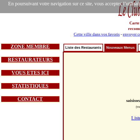
En poursuivant votre navigation sur ce site, vous acceptez l’utilisa
Carte
recom
Cette ville dans vos favoris
-
envoyer ce
ZONE MEMBRE
Liste des Restaurants
Nouveaux Menus
RESTAURATEURS
VOUS ETES ICI
STATISTIQUES
CONTACT
saisiss
(vo
List