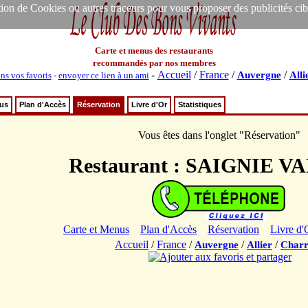
ion de Cookies ou autres traceurs pour vous proposer des publicités ciblée
Carte et menus des restaurants
recommandés par nos membres
-
Accueil
/
France
/
/
Auvergne
Alli
ns vos favoris
-
envoyer ce lien à un ami
nus
Plan d'Accès
Réservation
Livre d'Or
Statistiques
Vous êtes dans l'onglet "Réservation"
Restaurant : SAIGNIE V
Carte et Menus
Plan d'Accès
Réservation
Livre d'
Accueil
/
France
/
/
/
Auvergne
Allier
Char