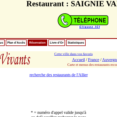
Restaurant : SAIGNIE V
nus
Plan d'Accès
Réservation
Livre d'Or
Statistiques
Cette ville dans vos favoris
Accueil
/
France
/
Auvergn
Carte et menus des restaurants re
recherche des restaurants de l'Allier
* = numéro d'appel valide jusqu'à