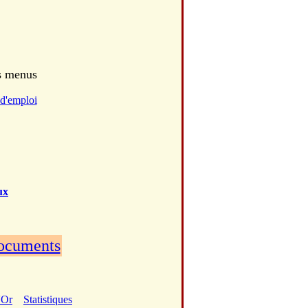
es menus
d'emploi
ux
documents
'Or
Statistiques