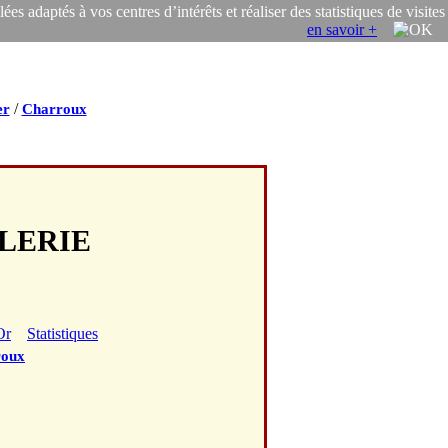
s adaptés à vos centres d’intérêts et réaliser des statistiques de visites
en savoir +
/
er
Charroux
ALERIE
Or
Statistiques
roux