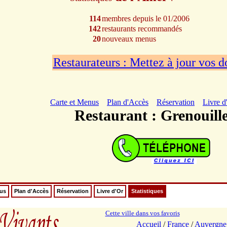
114
membres depuis le 01/2006
142
restaurants recommandés
20
nouveaux menus
Restaurateurs : Mettez à jour vos 
Carte et Menus
Plan d'Accès
Réservation
Livre d
Restaurant : Grenouill
nus
Plan d'Accès
Réservation
Livre d'Or
Statistiques
Cette ville dans vos favoris
Accueil
/
France
/
Auvergne