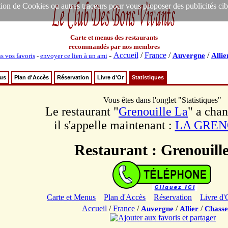
ion de Cookies ou autres traceurs pour vous proposer des publicités ciblée
Carte et menus des restaurants
recommandés par nos membres
-
Accueil
/
France
/
/
Auvergne
Allie
s vos favoris
-
envoyer ce lien à un ami
nus
Plan d'Accès
Réservation
Livre d'Or
Statistiques
Vous êtes dans l'onglet "Statistiques"
Le restaurant "
Grenouille La
" a cha
il s'appelle maintenant :
LA GREN
Restaurant : Grenouill
Carte et Menus
Plan d'Accès
Réservation
Livre d'
Accueil
/
France
/
/
/
Auvergne
Allier
Chass