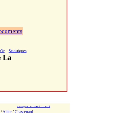
documents
'Or
Statistiques
e La
envoyer ce lien à un ami
/
Allier
/
Chassenard