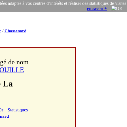
s adaptés à vos centres d’intérêts et réaliser des statistiques de visites
en savoir +
/
r
Chassenard
ngé de nom
OUILLE
e La
Or
Statistiques
enard