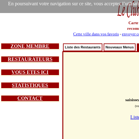
En poursuivant votre navigation sur ce site, vous acceptez l’utilisa
Carte
recom
Cette ville dans vos favoris
-
envoyer ce
ZONE MEMBRE
Liste des Restaurants
Nouveaux Menus
RESTAURATEURS
VOUS ETES ICI
STATISTIQUES
CONTACT
saisiss
(vo
List