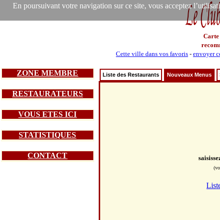
En poursuivant votre navigation sur ce site, vous acceptez l’utilisa
Carte
recom
Cette ville dans vos favoris
-
envoyer ce
ZONE MEMBRE
Liste des Restaurants
Nouveaux Menus
RESTAURATEURS
VOUS ETES ICI
STATISTIQUES
CONTACT
saisiss
(vo
List