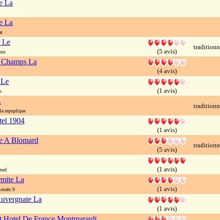
e La
e La
at
 Le
traditionn
(5 avis)
ste
s Champs La
(4 avis)
 Le
(1 avis)
n
L
traditionn
a repuplique
tel 1904
(1 avis)
e A Blomard
traditionn
(5 avis)
(1 avis)
zuel
rmite La
(1 avis)
onale 9
uvergnate La
(1 avis)
t Hotel De France Montmarault