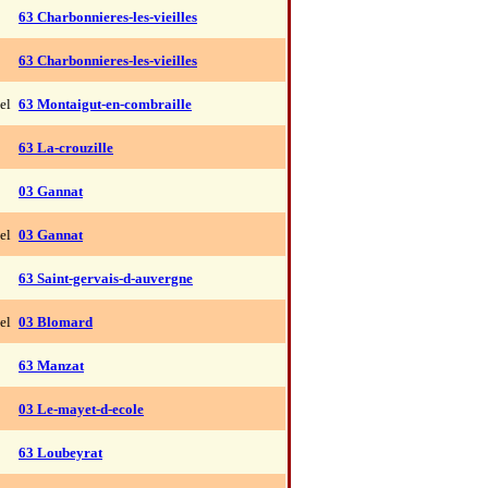
63 Charbonnieres-les-vieilles
63 Charbonnieres-les-vieilles
el
63 Montaigut-en-combraille
63 La-crouzille
03 Gannat
el
03 Gannat
63 Saint-gervais-d-auvergne
el
03 Blomard
63 Manzat
03 Le-mayet-d-ecole
63 Loubeyrat