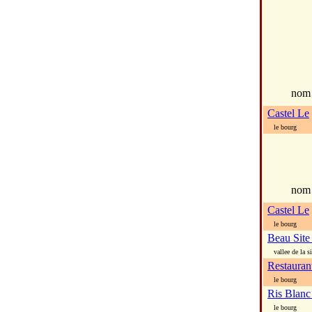
no
Castel Le
le bourg
nom
Castel Le
le bourg
Beau Site
vallee de la si
Restauran
le bourg
Ris Blanc
le bourg