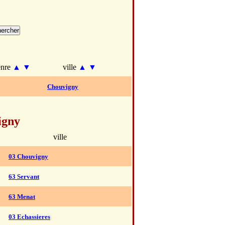
enre
▲
▼
ville
▲
▼
Chouvigny
igny
ville
03 Chouvigny
63 Servant
63 Menat
03 Echassieres