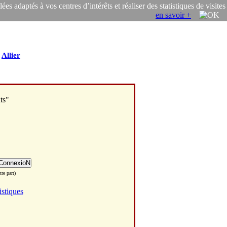
s adaptés à vos centres d’intérêts et réaliser des statistiques de visites
en savoir +
/
Allier
ts"
re part)
istiques