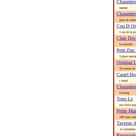
Chaumier
tazenat
Chaumier
gour de tazen
Coq D Or
1 rue de la po
Claie De
la crouzille
Petit Zinc
3 place rantia
Original 
18 avenue de l
Castel Ho
r castel
Chaumier
le bourg
Togo Le
rue victor ma
Petite Ma
100 route nati
Taverne A
le colombier
Restauran