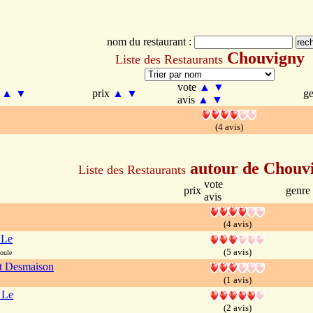
nom du restaurant :
Chouvigny
Liste des Restaurants
vote
▲
▼
m
▲
▼
prix
▲
▼
g
avis
▲
▼
(4 avis)
autour de Chouv
Liste des Restaurants
vote
prix
genre
avis
(4 avis)
 Le
(5 avis)
oule
t Desmaison
(1 avis)
 Le
(2 avis)