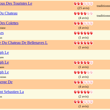
us Des Touristes Le
traditionn
(25 avis)
Du Chateau
traditionn
(4 avis)
es Colettes
(4 avis)
plaine
Les
(1 avis)
ux
ie Du Chateau De Bellenaves L
(1 avis)
eph Le
ures
eph Le
(1 avis)
ures
eph Le
(1 avis)
 mines
berge De
(4 avis)
nt Sebastien La
(2 avis)
on
(1 avis)