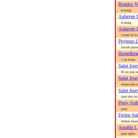
Rendez Vo
le bourg
Auberge 
le bourg
Auberge D
4 route de la 
Peytoux 
lieu-dit peyto
Hosteller
1 rue fosses
Saint Jos
85 rue jean ja
Saint Jos
avenue jean ja
Saint Jos
saint eloy les
Piory Au
piory
Ferme Sai
chemin bouri
Aquilin L
place eglise