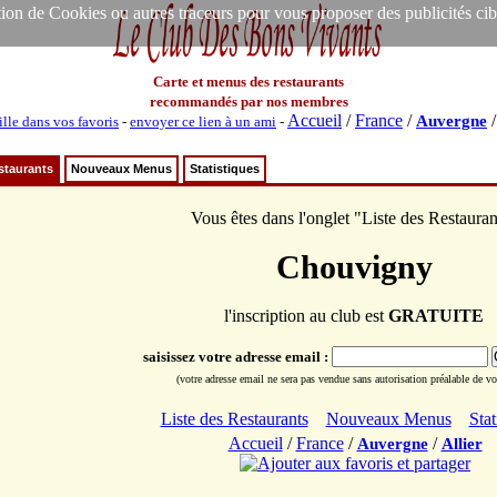
ion de Cookies ou autres traceurs pour vous proposer des publicités ciblée
Carte et menus des restaurants
recommandés par nos membres
Accueil
/
France
/
Auvergne
ille dans vos favoris
-
envoyer ce lien à un ami
-
staurants
Nouveaux Menus
Statistiques
Vous êtes dans l'onglet "Liste des Restauran
Chouvigny
l'inscription au club est
GRATUITE
saisissez votre adresse email :
(votre adresse email ne sera pas vendue sans autorisation préalable de vot
Liste des Restaurants
Nouveaux Menus
Stat
Accueil
/
France
/
/
Auvergne
Allier