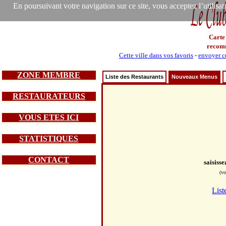
En poursuivant votre navigation sur ce site, vous acceptez l’utilisa
Carte
recom
Cette ville dans vos favoris
-
envoyer ce
ZONE MEMBRE
Liste des Restaurants
Nouveaux Menus
RESTAURATEURS
VOUS ETES ICI
STATISTIQUES
CONTACT
saisiss
(vo
List