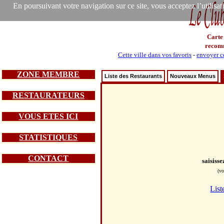
En poursuivant votre navigation sur ce site, vous acceptez l’utilisa
Carte
recom
Cette ville dans vos favoris
-
envoyer ce
ZONE MEMBRE
Liste des Restaurants
Nouveaux Menus
RESTAURATEURS
VOUS ETES ICI
STATISTIQUES
CONTACT
saisiss
(vo
List