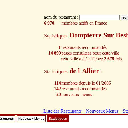
nom du restaurant :
6 970
membres actifs en France
Dompierre Sur Bes
Statistiques
1
restaurants recommandés
14 899
pages consultées pour cette ville
cette ville a été affichée
2 679
fois
de l'Allier
Statistiques
:
114
membres depuis le 01/2006
142
restaurants recommandés
20
nouveaux menus
Liste des Restaurants
Nouveaux Menus
Sta
staurants
Nouveaux Menus
Statistiques