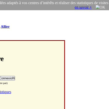
s adaptés à vos centres d’intérêts et réaliser des statistiques de visites
en savoir +
/
Allier
re
re part)
istiques