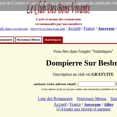
ion de Cookies ou autres traceurs pour vous proposer des publicités ciblée
Carte et menus des restaurants
recommandés par nos membres
Accueil
/
France
/
Auvergne
ille dans vos favoris
-
envoyer ce lien à un ami
-
staurants
Nouveaux Menus
Statistiques
Vous êtes dans l'onglet "Statistiques"
Dompierre Sur Besb
l'inscription au club est
GRATUITE
saisissez votre adresse email :
(votre adresse email ne sera pas vendue sans autorisation préalable de vot
Liste des Restaurants
Nouveaux Menus
Stat
Accueil
/
France
/
/
Auvergne
Allier