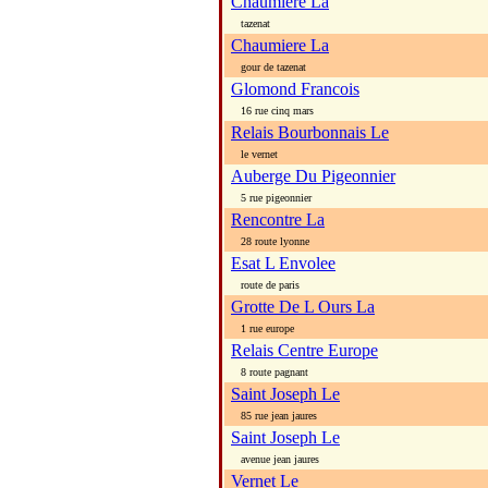
Chaumiere La
tazenat
Chaumiere La
gour de tazenat
Glomond Francois
16 rue cinq mars
Relais Bourbonnais Le
le vernet
Auberge Du Pigeonnier
5 rue pigeonnier
Rencontre La
28 route lyonne
Esat L Envolee
route de paris
Grotte De L Ours La
1 rue europe
Relais Centre Europe
8 route pagnant
Saint Joseph Le
85 rue jean jaures
Saint Joseph Le
avenue jean jaures
Vernet Le