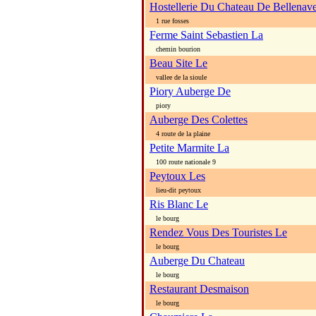
Hostellerie Du Chateau De Bellenav
1 rue fosses
Ferme Saint Sebastien La
chemin bourion
Beau Site Le
vallee de la sioule
Piory Auberge De
piory
Auberge Des Colettes
4 route de la plaine
Petite Marmite La
100 route nationale 9
Peytoux Les
lieu-dit peytoux
Ris Blanc Le
le bourg
Rendez Vous Des Touristes Le
le bourg
Auberge Du Chateau
le bourg
Restaurant Desmaison
le bourg