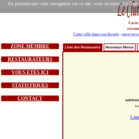
En poursuivant votre navigation sur ce site, vous acceptez l’utilisa
Carte
recom
Cette ville dans vos favoris
-
envoyer ce
ZONE MEMBRE
Liste des Restaurants
Nouveaux Menus
RESTAURATEURS
VOUS ETES ICI
STATISTIQUES
CONTACT
saisiss
(vo
List