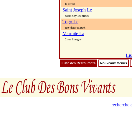
le vernet
Saint Joseph Le
saint eloy les mines
Togo Le
rue victor mazuel
Marmite La
2 rue limagne
Lis
Liste des Restaurants
Nouveaux Menus
recherche d