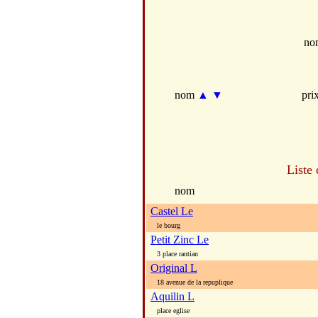
no
nom
▲
▼
pri
Liste
nom
Castel Le
le bourg
Petit Zinc Le
3 place rantian
Original L
18 avenue de la repuplique
Aquilin L
place eglise