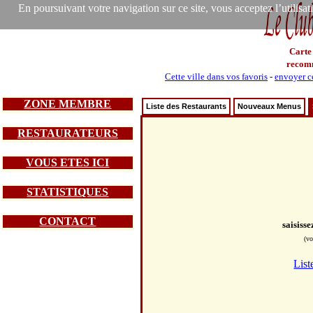
En poursuivant votre navigation sur ce site, vous acceptez l’utilisa
Carte
recom
Cette ville dans vos favoris
-
envoyer ce
ZONE MEMBRE
Liste des Restaurants
Nouveaux Menus
RESTAURATEURS
VOUS ETES ICI
STATISTIQUES
CONTACT
saisiss
(vo
List