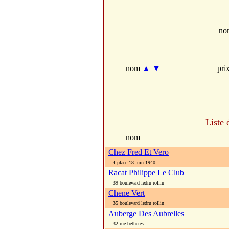
no
nom
▲
▼
pri
Liste 
nom
Chez Fred Et Vero
4 place 18 juin 1940
Racat Philippe Le Club
39 boulevard ledru rollin
Chene Vert
35 boulevard ledru rollin
Auberge Des Aubrelles
32 rue betheres