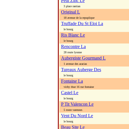
Petit Zinc Le
3 place rantian
Original L
18 avenue de la repuplique
Truffade Du St Eloi La
le bourg
Ris Blanc Le
le bourg
Rencontre La
28 route lyonne
Aubergiste Gourmand L
1 avenue des acacias
Tureaux Auberge Des
le bourg
Fontaine La
vichy rhue 16 rue fontaine
Castel Le
le bourg
P Tit Valencon Le
5 route varennes
Vent Du Nord Le
le bourg
Beau Site Le