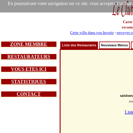
En poursuivant votre navigation sur ce site, vous acceptez l’utilisa
Carte
recom
Cette ville dans vos favoris
-
envoyer ce
ZONE MEMBRE
Liste des Restaurants
Nouveaux Menus
RESTAURATEURS
VOUS ETES ICI
STATISTIQUES
CONTACT
saisiss
(vo
List