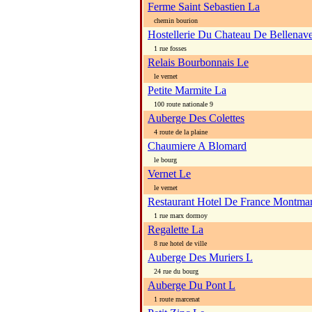
Ferme Saint Sebastien La
chemin bourion
Hostellerie Du Chateau De Bellenav
1 rue fosses
Relais Bourbonnais Le
le vernet
Petite Marmite La
100 route nationale 9
Auberge Des Colettes
4 route de la plaine
Chaumiere A Blomard
le bourg
Vernet Le
le vernet
Restaurant Hotel De France Montmar
1 rue marx dormoy
Regalette La
8 rue hotel de ville
Auberge Des Muriers L
24 rue du bourg
Auberge Du Pont L
1 route marcenat