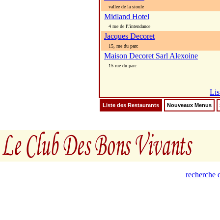
vallee de la sioule
Midland Hotel
4 rue de l\'intendance
Jacques Decoret
15, rue du parc
Maison Decoret Sarl Alexoine
15 rue du parc
Lis
Liste des Restaurants
Nouveaux Menus
recherche d