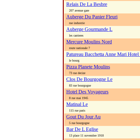
Relais De La Besbre
207 avenue gare
Auberge Du Panier Fleuri
rue industrie
Auberge Gourmande L
les carrieres
Mercure Moulins Nord
route nationale 7
Patureau Bacchetta Anne Mari Hot
le bourg
Pizza Planete Moulins
73 rue decize
Clos De Bourgogne Le
83 rue bourgogne
Hotel Des Voyageurs
8 rue mai 1945
Matinal Le
115 rue paris
Gout Du Jour Au
5 rue bourgogne
Bar De L Eglise
13 place 11 novembre 1918