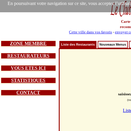
En poursuivant votre navigation sur ce site, vous acceptez l’utilisa
Carte
recom
Cette ville dans vos favoris
-
envoyer ce
ZONE MEMBRE
Liste des Restaurants
Nouveaux Menus
RESTAURATEURS
VOUS ETES ICI
STATISTIQUES
CONTACT
saisiss
(vo
List