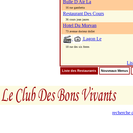
Bulle D Air La
16 rue gambetta
Restaurant Des Cours
36 cours jean jaures
Hotel Du Morvan
73 avenue docteur dollet
Lagon Le
18 rue des six freres
Lis
Liste des Restaurants
Nouveaux Menus
recherche d