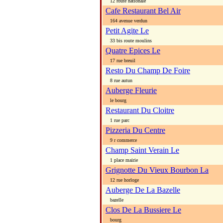
12 route nationale
Cafe Restaurant Bel Air
164 avenue verdun
Petit Agite Le
33 bis route moulins
Quatre Epices Le
17 rue breuil
Resto Du Champ De Foire
8 rue autun
Auberge Fleurie
le bourg
Restaurant Du Cloitre
1 rue parc
Pizzeria Du Centre
9 r commerce
Champ Saint Verain Le
1 place mairie
Grignotte Du Vieux Bourbon La
12 rue horloge
Auberge De La Bazelle
bazelle
Clos De La Bussiere Le
bourg