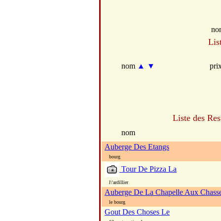
no
Lis
nom
▲
▼
pri
Liste des Res
nom
Auberge Des Etangs
bourg
Tour De Pizza La
l\'ardillier
Auberge De La Chapelle Aux Chass
le bourg
Gout Des Choses Le