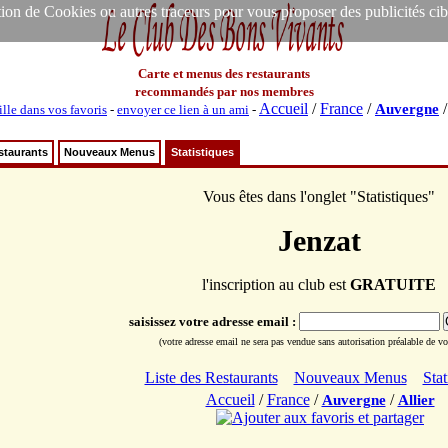
ion de Cookies ou autres traceurs pour vous proposer des publicités ciblée
Carte et menus des restaurants
recommandés par nos membres
Accueil
/
France
/
Auvergne
ille dans vos favoris
-
envoyer ce lien à un ami
-
staurants
Nouveaux Menus
Statistiques
Vous êtes dans l'onglet "Statistiques"
Jenzat
l'inscription au club est
GRATUITE
saisissez votre adresse email :
(votre adresse email ne sera pas vendue sans autorisation préalable de vot
Liste des Restaurants
Nouveaux Menus
Stat
Accueil
/
France
/
/
Auvergne
Allier