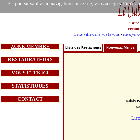
En poursuivant votre navigation sur ce site, vous acceptez l’utilisa
Carte
recom
Cette ville dans vos favoris
-
envoyer ce
ZONE MEMBRE
Liste des Restaurants
Nouveaux Menus
RESTAURATEURS
VOUS ETES ICI
STATISTIQUES
CONTACT
saisiss
(vo
List