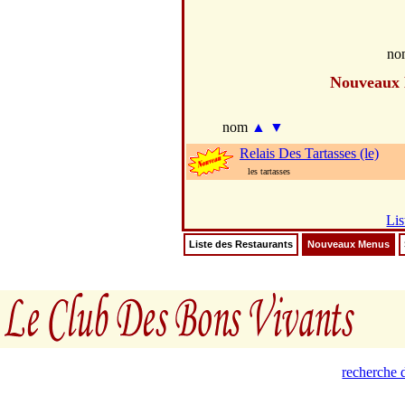
no
Nouveaux
nom
▲
▼
Relais Des Tartasses (le)
les tartasses
Lis
Liste des Restaurants
Nouveaux Menus
recherche d