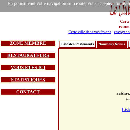
En poursuivant votre navigation sur ce site, vous acceptez l’utilisa
Carte
recom
Cette ville dans vos favoris
-
envoyer ce
ZONE MEMBRE
Liste des Restaurants
Nouveaux Menus
RESTAURATEURS
VOUS ETES ICI
STATISTIQUES
CONTACT
saisiss
(vo
List