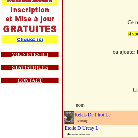
Ce r
si vo
ou ajouter
VOUS ETES ICI
STATISTIQUES
CONTACT
Li
nom
Relais De Pirot Le
le bourg
Etoile D Urcay L
44 route nationale