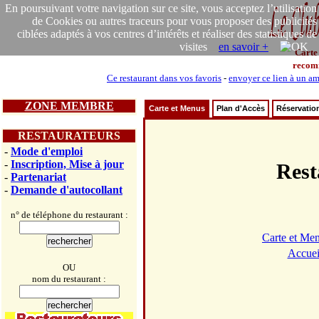
En poursuivant votre navigation sur ce site, vous acceptez l’utilisation
de Cookies ou autres traceurs pour vous proposer des publicités
ciblées adaptés à vos centres d’intérêts et réaliser des statistiques de
visites
en savoir +
Carte
recom
Ce restaurant dans vos favoris
-
envoyer ce lien à un am
ZONE MEMBRE
Carte et Menus
Plan d'Accès
Réservatio
RESTAURATEURS
-
Mode d'emploi
-
Inscription, Mise à jour
Res
-
Partenariat
-
Demande d'autocollant
n° de téléphone du restaurant :
Carte et Me
Accuei
OU
nom du restaurant :