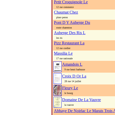
Petit Croquignole Le
12 rue commerce
Chaumat Chez
place peron
Pont D Y Auberge Du
route charenton
Auberge Des Ris L
les ris
Pizz Restaurant La
12 rue cordier
Massilia Le
17 rue nationale
Amandois L
9 rue henri barbusse
Croix D Or La
28 rue 14 juillet
Fleury Le
le bourg
Domaine De La Vauvre
la vauvre
Abbaye De Noirlac Le Marais Trois