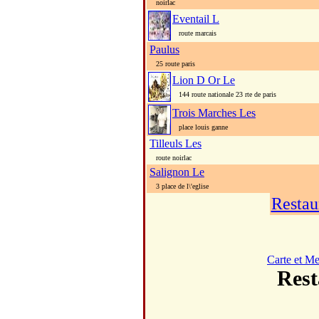
noirlac
Eventail L
route marcais
Paulus
25 route paris
Lion D Or Le
144 route nationale 23 rte de paris
Trois Marches Les
place louis ganne
Tilleuls Les
route noirlac
Salignon Le
3 place de l\'eglise
Restau
Carte et M
Res