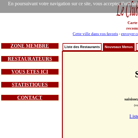
En poursuivant votre navigation sur ce site, vous acceptez l’utilisa
Carte
recom
Cette ville dans vos favoris
-
envoyer ce
ZONE MEMBRE
Liste des Restaurants
Nouveaux Menus
RESTAURATEURS
VOUS ETES ICI
STATISTIQUES
CONTACT
saisiss
(vo
List