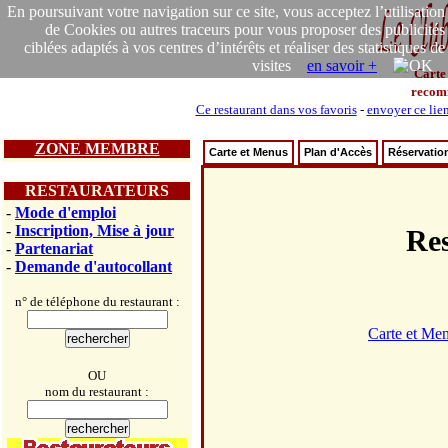
En poursuivant votre navigation sur ce site, vous acceptez l’utilisation
de Cookies ou autres traceurs pour vous proposer des publicités
ciblées adaptés à vos centres d’intérêts et réaliser des statistiques de
visites
en savoir +
Carte
recom
Ce restaurant dans vos favoris
-
envoyer ce lie
ZONE MEMBRE
Carte et Menus
Plan d'Accès
Réservatio
RESTAURATEURS
-
Mode d'emploi
-
Inscription, Mise à jour
Res
-
Partenariat
-
Demande d'autocollant
n° de téléphone du restaurant :
Carte et Me
OU
nom du restaurant :