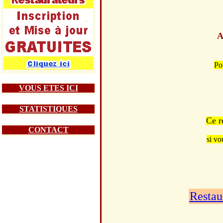
A
Pou
VOUS ETES ICI
STATISTIQUES
Ce r
CONTACT
si vo
Restau