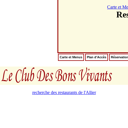
Carte et M
Res
Carte et Menus
Plan d'Accès
Réservatio
recherche des restaurants de l'Allier