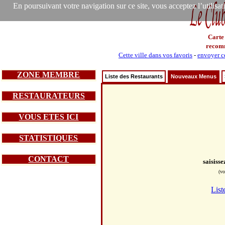
En poursuivant votre navigation sur ce site, vous acceptez l’utilisa
Carte
recom
Cette ville dans vos favoris
-
envoyer ce
ZONE MEMBRE
Liste des Restaurants
Nouveaux Menus
RESTAURATEURS
VOUS ETES ICI
STATISTIQUES
CONTACT
saisiss
(vo
List