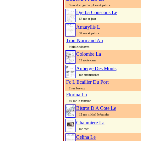
3 rue doct guillet pl saint patrice
Djerba Couscous Le
67 rue st jean
Amaryllis L
32 rue st patrice
Trou Normand Au
9 bld eindhoven
Colombe La
13 route caen
Auberge Des Monts
rue arromanches
Fc L Ecailler Du Port
2 rue bayeux
Florina La
10 rue la fontaine
Bistrot D A Cote Le
12 rue michel lefournier
Chaumiere La
rue mer
Celina Le