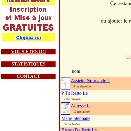
Ce restau
ou ajouter le
VOUS ETES ICI
Li
STATISTIQUES
nom
CONTACT
Assiette Normande L
3 rue chanoines
P Tit Resto Le
2 rue bienvenu
Adresse L
10 rue laitiere
Marie Stephane
35 rue larcher
Bistrot De Paris Le