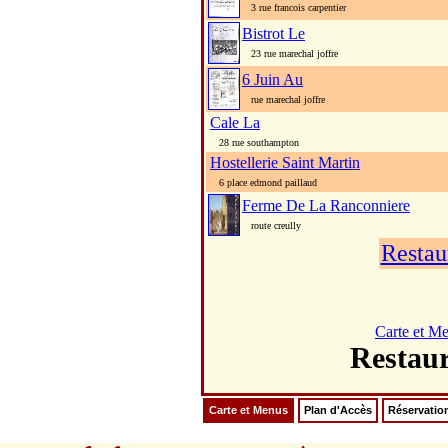
3 rue francois carpentier
Bistrot Le
23 rue marechal joffre
6 Juin Au
rue marechal joffre
Cale La
28 rue southampton
Hostellerie Saint Martin
6 place edmond paillaud
Ferme De La Ranconniere
route creully
Restau
Carte et M
Resta
Carte et Menus
Plan d'Accès
Réservatio