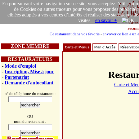
En poursuivant votre navigation sur ce site, vous acceptez l’utilisation
de Cookies ou autres traceurs pour vous proposer des publicités
ciblées adaptés à vos centres d’intérêts et réaliser des statistiques de
visites
en savoir +
Carte
recom
Ce restaurant dans vos favoris
-
envoyer ce lien à un 
ZONE MEMBRE
Carte et Menus
Plan d'Accès
Réservatio
RESTAURATEURS
-
Mode d'emploi
-
Inscription, Mise à jour
Restau
-
Partenariat
-
Demande d'autocollant
Carte et Me
Accue
n° de téléphone du restaurant :
OU
nom du restaurant :