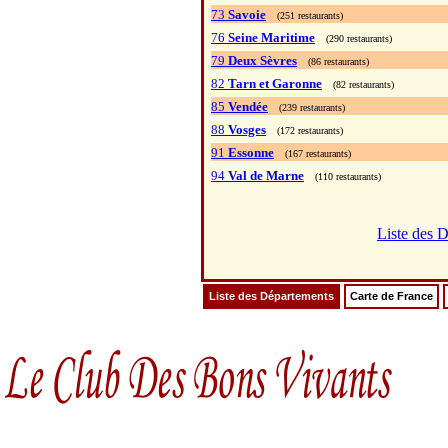
73
Savoie
(251 restaurants)
76
Seine Maritime
(290 restaurants)
79
Deux Sèvres
(86 restaurants)
82
Tarn et Garonne
(82 restaurants)
85
Vendée
(239 restaurants)
88
Vosges
(172 restaurants)
91
Essonne
(167 restaurants)
94
Val de Marne
(110 restaurants)
Liste des 
Liste des Départements
Carte de France