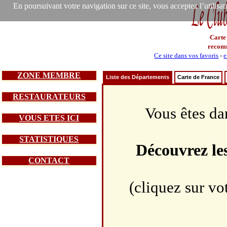
En poursuivant votre navigation sur ce site, vous acceptez l’utilisa
Carte
recom
Ce site dans vos favoris
-
e
ZONE MEMBRE
Liste des Départements
Carte de France
RESTAURATEURS
Vous êtes da
VOUS ETES ICI
STATISTIQUES
Découvrez le
CONTACT
(cliquez sur vo