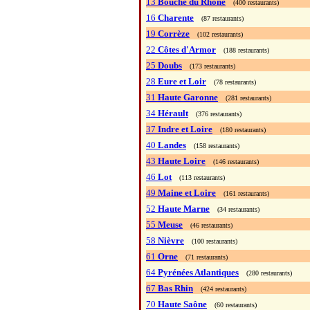
13
Bouche du Rhône
(400 restaurants)
16
Charente
(87 restaurants)
19
Corrèze
(102 restaurants)
22
Côtes d'Armor
(188 restaurants)
25
Doubs
(173 restaurants)
28
Eure et Loir
(78 restaurants)
31
Haute Garonne
(281 restaurants)
34
Hérault
(376 restaurants)
37
Indre et Loire
(180 restaurants)
40
Landes
(158 restaurants)
43
Haute Loire
(146 restaurants)
46
Lot
(113 restaurants)
49
Maine et Loire
(161 restaurants)
52
Haute Marne
(34 restaurants)
55
Meuse
(46 restaurants)
58
Nièvre
(100 restaurants)
61
Orne
(71 restaurants)
64
Pyrénées Atlantiques
(280 restaurants)
67
Bas Rhin
(424 restaurants)
70
Haute Saône
(60 restaurants)