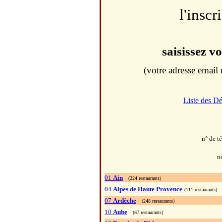
l'inscr
saisissez v
(votre adresse email 
Liste des D
n° de t
n
01
Ain
(224 restaurants)
04
Alpes de Haute Provence
(111 restaurants)
07
Ardèche
(248 restaurants)
10
Aube
(67 restaurants)