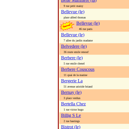
Belle Mariniere (la)
9 rue petit maisy
Bellevue (le)
place alfred thomas
Bellevue (le)
46 rue paris
Bellevue (le)
7 allee du jardin madame
Belvedere (le)
36 route emile renouf
Berbere (le)
5 rue emile chenel
Berbere Couscous
11 quai de la marine
Bergerie La
51 avenue aristide briand
Bernay (le)
3 place verdun
Bertella Chez
1 rue victor hugo
Billig S Le
2 rue hastings
Bistrot (le)