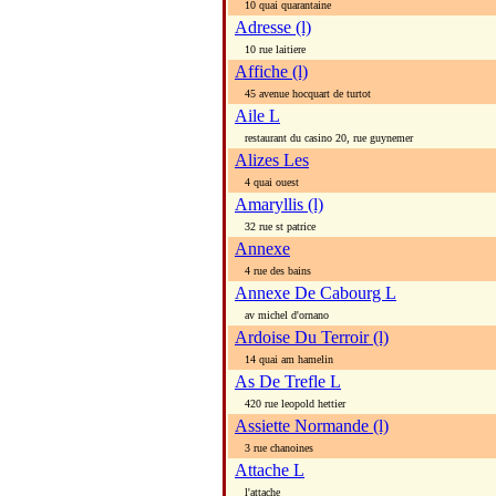
10 quai quarantaine
Adresse (l)
10 rue laitiere
Affiche (l)
45 avenue hocquart de turtot
Aile L
restaurant du casino 20, rue guynemer
Alizes Les
4 quai ouest
Amaryllis (l)
32 rue st patrice
Annexe
4 rue des bains
Annexe De Cabourg L
av michel d'ornano
Ardoise Du Terroir (l)
14 quai am hamelin
As De Trefle L
420 rue leopold hettier
Assiette Normande (l)
3 rue chanoines
Attache L
l'attache