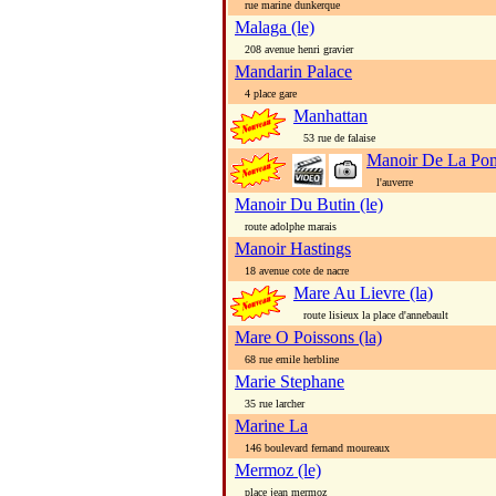
rue marine dunkerque
Malaga (le)
208 avenue henri gravier
Mandarin Palace
4 place gare
Manhattan
53 rue de falaise
Manoir De La Po
l'auverre
Manoir Du Butin (le)
route adolphe marais
Manoir Hastings
18 avenue cote de nacre
Mare Au Lievre (la)
route lisieux la place d'annebault
Mare O Poissons (la)
68 rue emile herbline
Marie Stephane
35 rue larcher
Marine La
146 boulevard fernand moureaux
Mermoz (le)
place jean mermoz