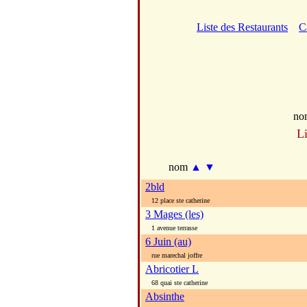
Liste des Restaurants
C
no
Li
nom
▲
▼
2bld
12 place ste catherine
3 Mages (les)
1 avenue terrasse
6 Juin (au)
rue marechal joffre
Abricotier L
68 quai ste catherine
Absinthe