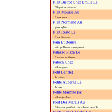
P Tit Bistrot Chez Emilie Le
78 quai ste catherine
P Tit Mousse Au
2 quai ouest
P Tit Normand Au
place eglise
P Tit Resto Le
2 rue bienvenu
Pain Et Beurre
46 r guillaume le conquerant
Palazzo Pizza Le
2 avenue ste therese
Patoch Chez
43 rue geole
Petit Bar (le)
la poterie
Petite Auberge La
le may
Petite Marmite (la)
43 rue jacobins
Pied Des Marais Au
26 avenue president coty le home varaville