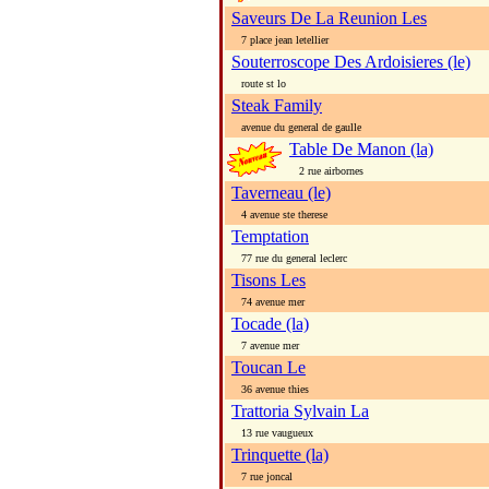
Saveurs De La Reunion Les
7 place jean letellier
Souterroscope Des Ardoisieres (le)
route st lo
Steak Family
avenue du general de gaulle
Table De Manon (la)
2 rue airbornes
Taverneau (le)
4 avenue ste therese
Temptation
77 rue du general leclerc
Tisons Les
74 avenue mer
Tocade (la)
7 avenue mer
Toucan Le
36 avenue thies
Trattoria Sylvain La
13 rue vaugueux
Trinquette (la)
7 rue joncal