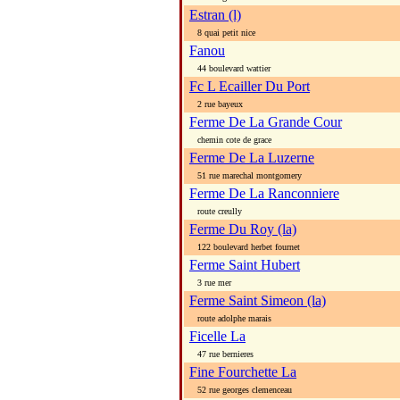
Estran (l)
8 quai petit nice
Fanou
44 boulevard wattier
Fc L Ecailler Du Port
2 rue bayeux
Ferme De La Grande Cour
chemin cote de grace
Ferme De La Luzerne
51 rue marechal montgomery
Ferme De La Ranconniere
route creully
Ferme Du Roy (la)
122 boulevard herbet fournet
Ferme Saint Hubert
3 rue mer
Ferme Saint Simeon (la)
route adolphe marais
Ficelle La
47 rue bernieres
Fine Fourchette La
52 rue georges clemenceau