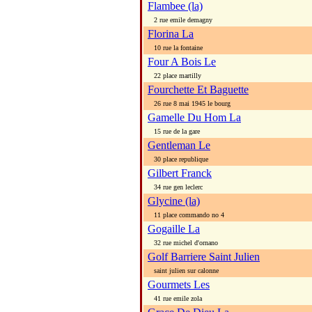
Flambee (la)
2 rue emile demagny
Florina La
10 rue la fontaine
Four A Bois Le
22 place martilly
Fourchette Et Baguette
26 rue 8 mai 1945 le bourg
Gamelle Du Hom La
15 rue de la gare
Gentleman Le
30 place republique
Gilbert Franck
34 rue gen leclerc
Glycine (la)
11 place commando no 4
Gogaille La
32 rue michel d'ornano
Golf Barriere Saint Julien
saint julien sur calonne
Gourmets Les
41 rue emile zola