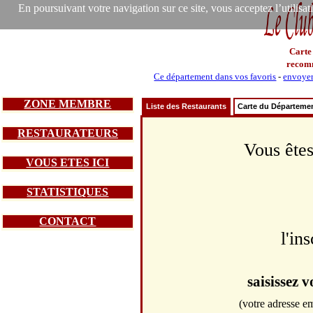
En poursuivant votre navigation sur ce site, vous acceptez l’utilisa
Carte
recom
Ce département dans vos favoris
-
envoyer
ZONE MEMBRE
Liste des Restaurants
Carte du Départeme
RESTAURATEURS
Vous êtes
VOUS ETES ICI
STATISTIQUES
CONTACT
l'in
saisissez 
(votre adresse em