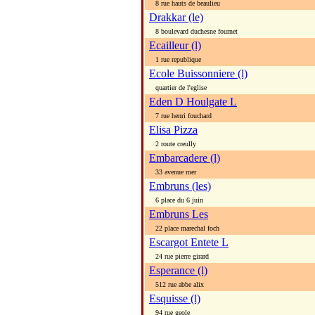
8 rue hauts de beaulieu
Drakkar (le)
8 boulevard duchesne fournet
Ecailleur (l)
1 rue republique
Ecole Buissonniere (l)
quartier de l'eglise
Eden D Houlgate L
7 rue henri fouchard
Elisa Pizza
2 route creully
Embarcadere (l)
33 avenue mer
Embruns (les)
6 place du 6 juin
Embruns Les
22 place marechal foch
Escargot Entete L
24 rue pierre girard
Esperance (l)
512 rue abbe alix
Esquisse (l)
94 rue geole