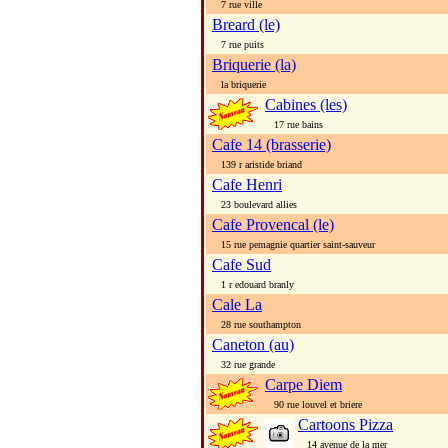
7 rue ville
Breard (le)
7 rue puits
Briquerie (la)
la briquerie
Cabines (les)
17 rue bains
Cafe 14 (brasserie)
139 r aristide briand
Cafe Henri
23 boulevard allies
Cafe Provencal (le)
15 rue pemagnie quartier saint-sauveur
Cafe Sud
1 r edouard branly
Cale La
28 rue southampton
Caneton (au)
32 rue grande
Carpe Diem
90 rue louvel et briere
Cartoons Pizza
14 avenue de la mer