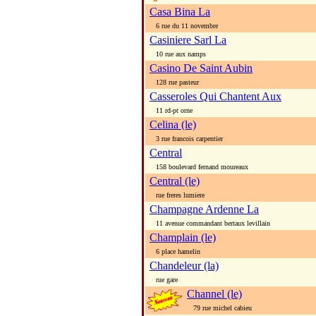
Casa Bina La
6 rue du 11 novembre
Casiniere Sarl La
10 rue aux namps
Casino De Saint Aubin
128 rue pasteur
Casseroles Qui Chantent Aux
11 rd-pt orne
Celina (le)
3 rue francois carpentier
Central
158 boulevard fernand moureaux
Central (le)
rue freres lumiere
Champagne Ardenne La
11 avenue commandant bertaux levillain
Champlain (le)
6 place hamelin
Chandeleur (la)
rue gare
Channel (le)
79 rue michel cabieu