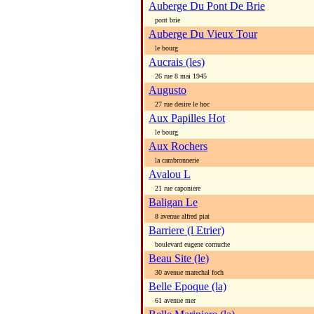
Auberge Du Pont De Brie
pont brie
Auberge Du Vieux Tour
le bourg
Aucrais (les)
26 rue 8 mai 1945
Augusto
27 rue desire le hoc
Aux Papilles Hot
le bourg
Aux Rochers
la cambronnerie
Avalou L
21 rue caponiere
Baligan Le
8 avenue alfred piat
Barriere (l Etrier)
boulevard eugene cornuche
Beau Site (le)
30 avenue marechal foch
Belle Epoque (la)
61 avenue mer