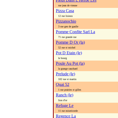
Pieds Dans L Herbe Les
rue jean de vienne
Pizza Casa
12 rue lisieux
Pizzanochio
3 rue gen de gaulle
Pomme Confite Sarl La
71 rue grande rue
Pomme D Or (la)
52 rue st michel
Pot D Etain (le)
le bourg
Poule Au Pot (la)
la grange cauchard
Prelude (le)
102 rue st martin
Quai 52
1 rue prairies st gilles
Ranch (le)
lion d'or
Refuge Le
11 rue misericorde
Regence La