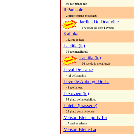
98 rue grande rue
Il Parasole
2 place fernand moureaux
Jardins De Deauville
670 route de pont l eveque
Kalinka
182 rue st jean
Laetitia (le)
36 rue metallurgie
Laetitia (le)
36 rue de la metallurgie
Leval De Laize
4 pl de la mairie
Levrette Auberge De La
48 rue lisieux
Lexovien (le)
55 place de la republique
Lutetia (brasserie)
23 place porte de rouen
Maison Bleu Jpnftv La
17 quai st etienne
Maison Bleue La