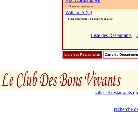
Vrai Normand Au
14 rue armand gaste
William S (le)
place courtonne 13 r prairies st gille
Liste des Restaurants
Liste des Restaurants
Carte du Départeme
villes et restaurants 
recherche de