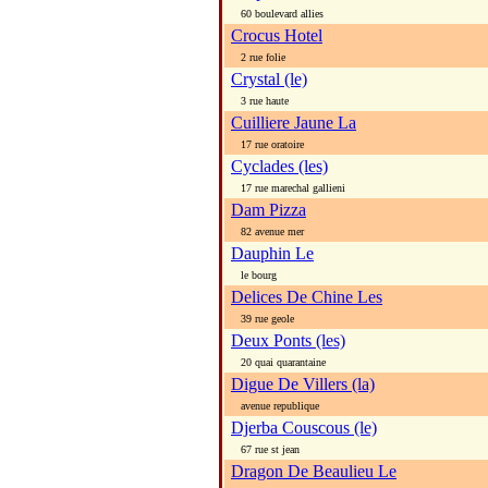
60 boulevard allies
Crocus Hotel
2 rue folie
Crystal (le)
3 rue haute
Cuilliere Jaune La
17 rue oratoire
Cyclades (les)
17 rue marechal gallieni
Dam Pizza
82 avenue mer
Dauphin Le
le bourg
Delices De Chine Les
39 rue geole
Deux Ponts (les)
20 quai quarantaine
Digue De Villers (la)
avenue republique
Djerba Couscous (le)
67 rue st jean
Dragon De Beaulieu Le