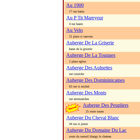
Au 1900
17 rue bains
Au P Tit Mareyeur
4 rue haute
Au Velo
21 place st sauveur
Auberge De La Griserie
haras de la griserie
Auberge De La Touques
2 place eglise
Auberge Des Aulnettes
rue corniche
Auberge Des Domininicaines
63 rue st michel
Auberge Des Monts
rue arromanches
Auberge Des Peupliers
25 route rouen
Auberge Du Cheval Blanc
44 rue st pierre
Auberge Du Domaine Du Lac
route du mesnil blangy le chateau