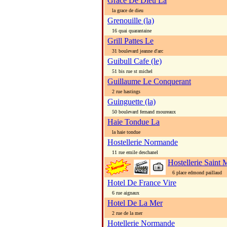
Grace De Dieu La
la grace de dieu
Grenouille (la)
16 quai quarantaine
Grill Pattes Le
31 boulevard jeanne d'arc
Guibull Cafe (le)
51 bis rue st michel
Guillaume Le Conquerant
2 rue hastings
Guinguette (la)
50 boulevard fernand moureaux
Haie Tondue La
la haie tondue
Hostellerie Normande
11 rue emile deschanel
Hostellerie Saint 
6 place edmond paillaud
Hotel De France Vire
6 rue aignaux
Hotel De La Mer
2 rue de la mer
Hotellerie Normande