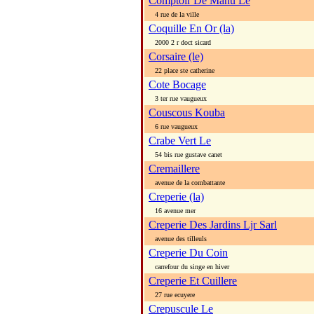
Comptoir De Manu Le
4 rue de la ville
Coquille En Or (la)
2000 2 r doct sicard
Corsaire (le)
22 place ste catherine
Cote Bocage
3 ter rue vaugueux
Couscous Kouba
6 rue vaugueux
Crabe Vert Le
54 bis rue gustave canet
Cremaillere
avenue de la combattante
Creperie (la)
16 avenue mer
Creperie Des Jardins Ljr Sarl
avenue des tilleuls
Creperie Du Coin
carrefour du singe en hiver
Creperie Et Cuillere
27 rue ecuyere
Crepuscule Le