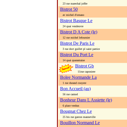
23 rue marechal joffre
Bistrot 50
av michel d'ornano
Bistrot Basque Le
24 quai vendeuvre
Bistrot D A Cote (le)
12 rue michel lefournier
Bistrot De Paris Le
3 rue doct guillet pl saint patrice
Bistrot Du Port Le
14 quai quarantaine
Bistrot Gb
11rue caponiere
Bolee Normande La
1 rue durand couyere
Bon Accueil (au)
56 rue carmel
Bonheur Dans L Assiette (le)
6 place verdun
Bougnat Chez Le
25 bis rue gaston manneville
Bouillon Normand Le