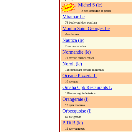
Michel S (le)
le clos deauville st gatien
Miramar Le
76 boulevard doct poullain
Moulin Saint Georges Le
chemin mer
Nautica (le)
2 rue desire le hoc
Normandie (le)
71 avenue michel cabieu
Noroit (le)
118 boulevard fernand moureaux
Oceane Pizzeria L
10 rue gare
Omaha Cpb Restaurants L
116 e rue regt infanterie u
Orangeraie (l)
12 quai monrival
Orbecquoise (l)
60 rue grande
P Tit B (le)
15 rue vaugueux