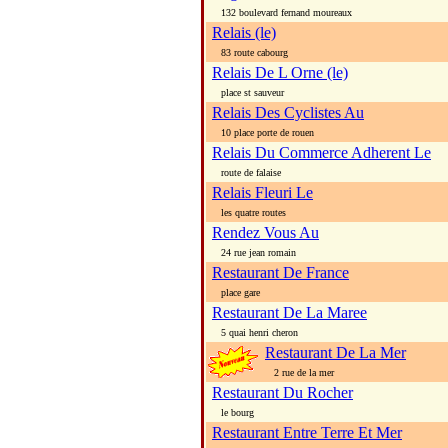
132 boulevard fernand moureaux
Relais (le)
83 route cabourg
Relais De L Orne (le)
place st sauveur
Relais Des Cyclistes Au
10 place porte de rouen
Relais Du Commerce Adherent Le
route de falaise
Relais Fleuri Le
les quatre routes
Rendez Vous Au
24 rue jean romain
Restaurant De France
place gare
Restaurant De La Maree
5 quai henri cheron
Restaurant De La Mer
2 rue de la mer
Restaurant Du Rocher
le bourg
Restaurant Entre Terre Et Mer