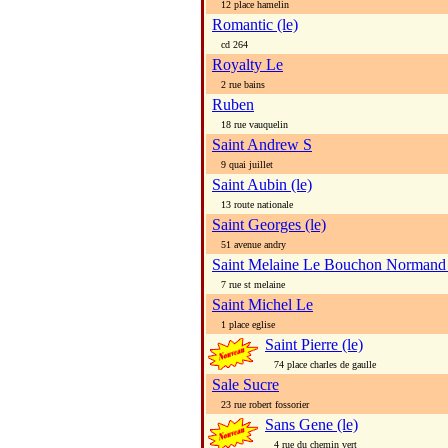
12 place hamelin
Romantic (le)
cd 264
Royalty Le
2 rue bains
Ruben
18 rue vauquelin
Saint Andrew S
9 quai juillet
Saint Aubin (le)
13 route nationale
Saint Georges (le)
51 avenue andry
Saint Melaine Le Bouchon Normand
7 rue st melaine
Saint Michel Le
1 place eglise
Saint Pierre (le)
74 place charles de gaulle
Sale Sucre
23 rue robert fossorier
Sans Gene (le)
4 rue du chemin vert