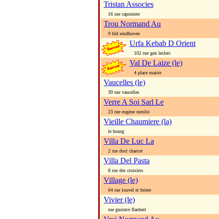
Tristan Associes
16 rue caponiere
Trou Normand Au
9 bld eindhoven
Urfa Kebab D Orient
102 rue gen leclerc
Val De Laize (le)
4 place mairie
Vaucelles (le)
39 rue vaucelles
Verre A Soi Sarl Le
23 rue eugene meslin
Vieille Chaumiere (la)
le bourg
Villa De Luc La
2 rue doct charcot
Villa Del Pasta
8 rue des croisiers
Village (le)
64 rue louvel et briere
Vivier (le)
rue gustave flaubert