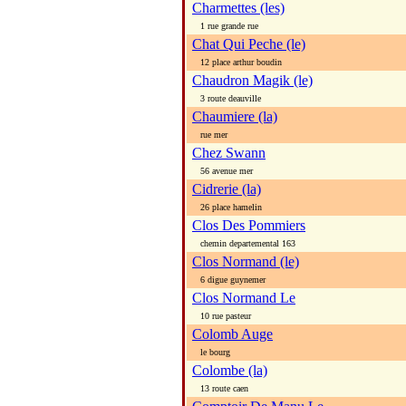
Charmettes (les)
1 rue grande rue
Chat Qui Peche (le)
12 place arthur boudin
Chaudron Magik (le)
3 route deauville
Chaumiere (la)
rue mer
Chez Swann
56 avenue mer
Cidrerie (la)
26 place hamelin
Clos Des Pommiers
chemin departemental 163
Clos Normand (le)
6 digue guynemer
Clos Normand Le
10 rue pasteur
Colomb Auge
le bourg
Colombe (la)
13 route caen