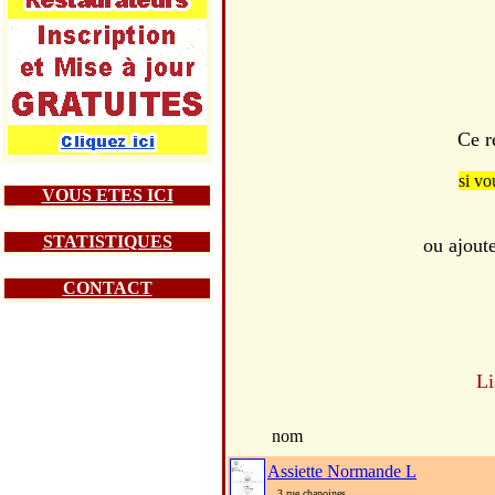
Ce r
si vo
VOUS ETES ICI
STATISTIQUES
ou ajoute
CONTACT
Li
nom
Assiette Normande L
3 rue chanoines