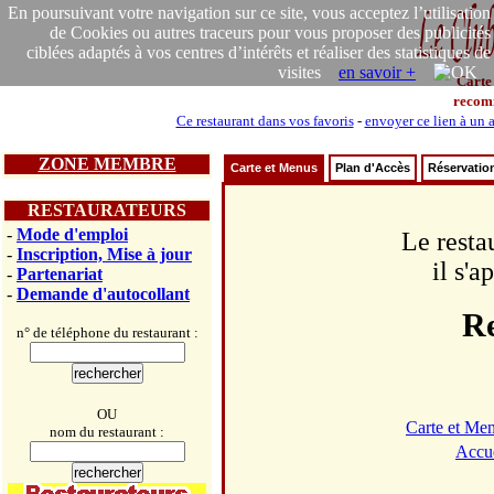
En poursuivant votre navigation sur ce site, vous acceptez l’utilisation
de Cookies ou autres traceurs pour vous proposer des publicités
ciblées adaptés à vos centres d’intérêts et réaliser des statistiques de
visites
en savoir +
Carte
recom
Ce restaurant dans vos favoris
-
envoyer ce lien à un 
ZONE MEMBRE
Carte et Menus
Plan d'Accès
Réservatio
RESTAURATEURS
-
Mode d'emploi
Le resta
-
Inscription, Mise à jour
il s'
-
Partenariat
-
Demande d'autocollant
Re
n° de téléphone du restaurant :
OU
Carte et Me
nom du restaurant :
Accue