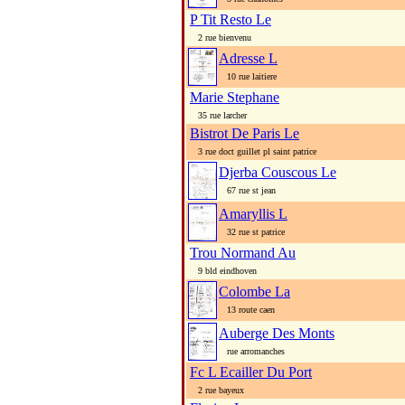
P Tit Resto Le
2 rue bienvenu
Adresse L
10 rue laitiere
Marie Stephane
35 rue larcher
Bistrot De Paris Le
3 rue doct guillet pl saint patrice
Djerba Couscous Le
67 rue st jean
Amaryllis L
32 rue st patrice
Trou Normand Au
9 bld eindhoven
Colombe La
13 route caen
Auberge Des Monts
rue arromanches
Fc L Ecailler Du Port
2 rue bayeux