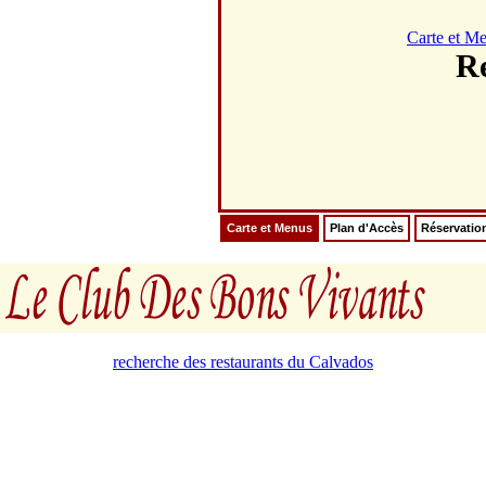
Carte et M
Re
Carte et Menus
Plan d'Accès
Réservatio
recherche des restaurants du Calvados