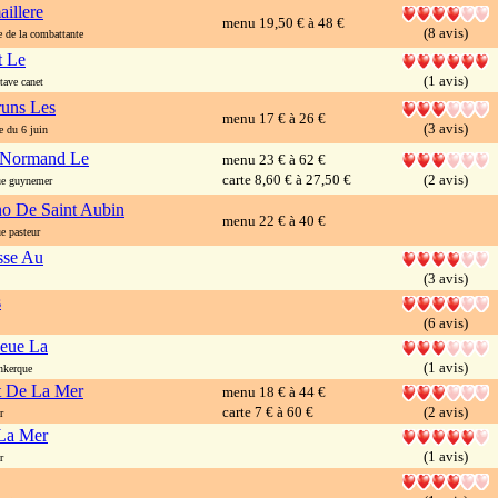
illere
menu 19,50 € à 48 €
(8 avis)
de la combattante
t Le
(1 avis)
ave canet
uns Les
menu 17 € à 26 €
(3 avis)
 du 6 juin
 Normand Le
menu 23 € à 62 €
carte 8,60 € à 27,50 €
(2 avis)
e guynemer
no De Saint Aubin
menu 22 € à 40 €
 pasteur
sse Au
(3 avis)
s
(6 avis)
eue La
(1 avis)
nkerque
t De La Mer
menu 18 € à 44 €
carte 7 € à 60 €
(2 avis)
r
La Mer
(1 avis)
r