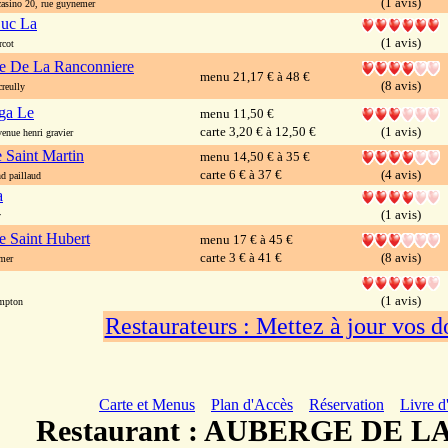
(1 avis)
asino 20, rue guynemer
Luc La
(1 avis)
rcot
e De La Ranconniere
menu 21,17 € à 48 €
(8 avis)
reully
ga Le
menu 11,50 €
carte 3,20 € à 12,50 €
(1 avis)
nue henri gravier
e Saint Martin
menu 14,50 € à 35 €
carte 6 € à 37 €
(4 avis)
 paillaud
a
(1 avis)
y
e Saint Hubert
menu 17 € à 45 €
carte 3 € à 41 €
(8 avis)
mer
(1 avis)
mpton
Restaurateurs : Mettez à jour vos 
Carte et Menus
Plan d'Accès
Réservation
Livre d
Restaurant : AUBERGE DE 