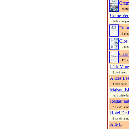
Crema
avenue 
Crabe Ver
54 bis rue gust
Embr
6 place
Clos
6 digu
Casi
128 rue
P Tit Mou
2 quai ouest
Alizes Le
4 quai ouest
Maison Bl
rue marine du
Restauran
2 rue de la me
Hotel De 
2 rue de la me
Aile L