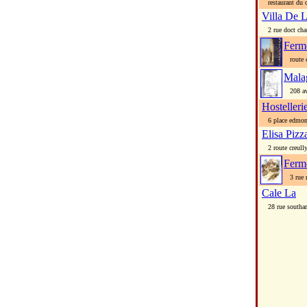
restaurant du c
Villa De 
2 rue doct cha
Ferm
route c
Mala
208 ave
Hostelleri
6 place edmond
Elisa Pizz
2 route creull
Ferm
3 rue 
Cale La
28 rue southa