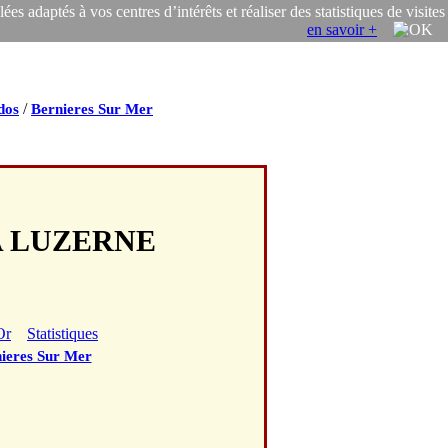
s adaptés à vos centres d’intérêts et réaliser des statistiques de visites
en savoir +
/
dos
Bernieres Sur Mer
LA LUZERNE
Or
Statistiques
ieres Sur Mer