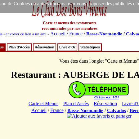
ion de Cookies ou autres traceurs pour vous proposer des publicités ciblée
Carte et menus des restaurants
recommandés par nos membres
-
Accueil
/
France
/
/
Basse-Normandie
Calva
is
-
envoyer ce lien à un ami
nus
Plan d'Accès
Réservation
Livre d'Or
Statistiques
Vous êtes dans l'onglet "Carte et Menus"
Restaurant : AUBERGE DE 
Carte et Menus
Plan d'Accès
Réservation
Livre d'
Accueil
/
France
/
/
/
Basse-Normandie
Calvados
Bern