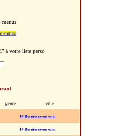
es menus
d'emploi
à votre liste perso
urant
genre
ville
14 Bernieres-sur-mer
14 Bernieres-sur-mer