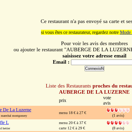
Ce restaurant n'a pas envoyé sa carte et s
si vous êtes ce restaurateur, regardez notre
Mode 
Pour voir les avis des membres
ou ajouter le restaurant "AUBERGE DE LA LUZERNE" 
saisissez votre adresse email
Email :
Liste des Restaurants
proches du resta
AUBERGE DE LA LUZERNE
vote
prix
avis
e De La Luzerne
menu 18 € à 27 €
(1 avis)
marechal montgomery
fle L
menu 20 € à 37 €
carte 12 € à 29 €
(8 avis)
 hettier