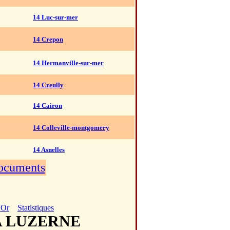
14 Luc-sur-mer
14 Crepon
14 Hermanville-sur-mer
14 Creully
14 Cairon
14 Colleville-montgomery
14 Asnelles
documents
'Or
Statistiques
LA LUZERNE