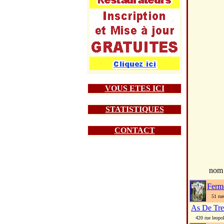
VOUS ETES ICI
STATISTIQUES
CONTACT
nom
Ferm
51 rue 
As De Tre
420 rue leopold