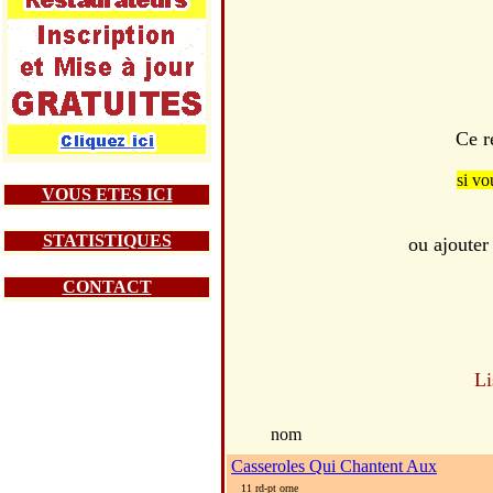
Ce r
si vo
VOUS ETES ICI
STATISTIQUES
ou ajouter
CONTACT
Li
nom
Casseroles Qui Chantent Aux
11 rd-pt orne