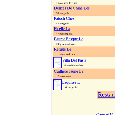
7 place jean letellier
Delices De Chine Les
39 rue geole
Patoch Chez
43 rue geole
Ficelle La
47 rue bernieres
Bistrot Basque Le
24 quai vendeuvre
Refuge Le
11 rue misericorde
Villa Del Pasta
8 rue des croisiers
Cuilliere Jaune La
17 rue oratoire
Esquisse L
94 rue geole
Restau
Carte et M