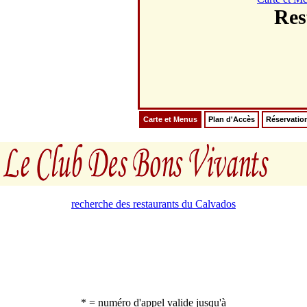
Res
Carte et Menus
Plan d'Accès
Réservatio
recherche des restaurants du Calvados
* = numéro d'appel valide jusqu'à