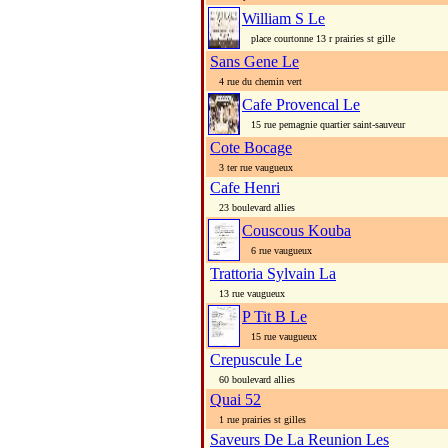
William S Le
place courtonne 13 r prairies st gille
Sans Gene Le
4 rue du chemin vert
Cafe Provencal Le
15 rue pemagnie quartier saint-sauveur
Cote Bocage
3 ter rue vaugueux
Cafe Henri
23 boulevard allies
Couscous Kouba
6 rue vaugueux
Trattoria Sylvain La
13 rue vaugueux
P Tit B Le
15 rue vaugueux
Crepuscule Le
60 boulevard allies
Quai 52
1 rue prairies st gilles
Saveurs De La Reunion Les