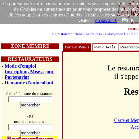
En poursuivant votre navigation sur ce site, vous acceptez l’utilisation
de Cookies ou autres traceurs pour vous proposer des publicités
ciblées adaptés à vos centres d’intérêts et réaliser des statistiques de
visites
en savoir +
Carte
recom
Ce restaurant dans vos favoris
-
envoyer ce lien à un
ZONE MEMBRE
Carte et Menus
Plan d'Accès
Réservatio
RESTAURATEURS
-
Mode d'emploi
Le restaur
-
Inscription, Mise à jour
il s'app
-
Partenariat
-
Demande d'autocollant
Res
n° de téléphone du restaurant :
OU
Carte et Me
nom du restaurant :
Acc