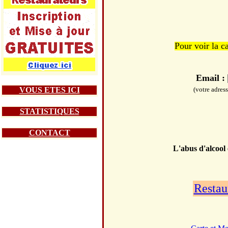
Pour voir la c
Email :
VOUS ETES ICI
(votre adres
STATISTIQUES
CONTACT
L'abus d'alcool
Restau