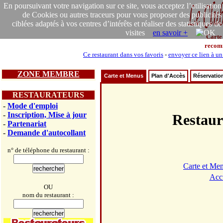
En poursuivant votre navigation sur ce site, vous acceptez l’utilisation
de Cookies ou autres traceurs pour vous proposer des publicités
ciblées adaptés à vos centres d’intérêts et réaliser des statistiques de
visites
en savoir +
Carte
recom
Ce restaurant dans vos favoris
-
envoyer ce lien à un
ZONE MEMBRE
Carte et Menus
Plan d'Accès
Réservatio
RESTAURATEURS
-
Mode d'emploi
-
Inscription, Mise à jour
Restau
-
Partenariat
-
Demande d'autocollant
n° de téléphone du restaurant :
Carte et Me
Acc
OU
nom du restaurant :