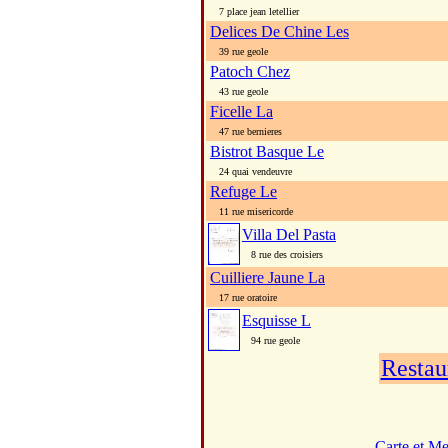
7 place jean letellier
Delices De Chine Les
39 rue geole
Patoch Chez
43 rue geole
Ficelle La
47 rue bernieres
Bistrot Basque Le
24 quai vendeuvre
Refuge Le
11 rue misericorde
Villa Del Pasta
8 rue des croisiers
Cuilliere Jaune La
17 rue oratoire
Esquisse L
94 rue geole
Restau
Carte et M