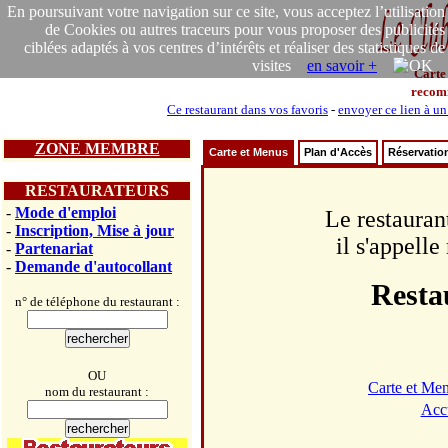
En poursuivant votre navigation sur ce site, vous acceptez l’utilisation
de Cookies ou autres traceurs pour vous proposer des publicités
ciblées adaptés à vos centres d’intérêts et réaliser des statistiques de
visites
en savoir +
Carte
recom
Ce restaurant dans vos favoris
-
envoyer ce lien à un
ZONE MEMBRE
Carte et Menus
Plan d'Accès
Réservatio
RESTAURATEURS
-
Mode d'emploi
Le restauran
-
Inscription, Mise à jour
il s'appell
-
Partenariat
-
Demande d'autocollant
Resta
n° de téléphone du restaurant :
OU
Carte et Me
nom du restaurant :
Acc