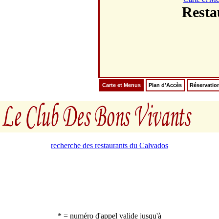
Resta
Carte et Menus
Plan d'Accès
Réservatio
recherche des restaurants du Calvados
* = numéro d'appel valide jusqu'à