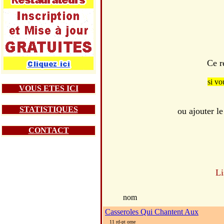
Ce r
si vo
VOUS ETES ICI
STATISTIQUES
ou ajouter le
CONTACT
Li
nom
Casseroles Qui Chantent Aux
11 rd-pt orne