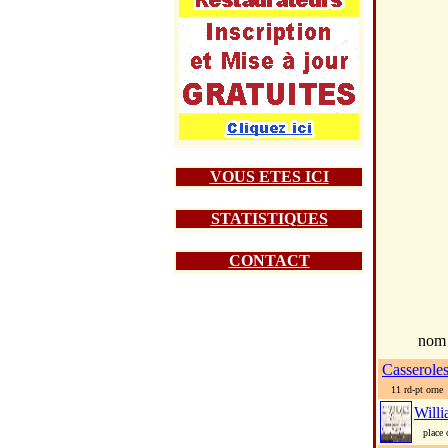
VOUS ETES ICI
STATISTIQUES
CONTACT
nom
Casserole
11 rd-pt orne
Will
place co