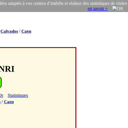
s adaptés à vos centres d’intérêts et réaliser des statistiques de visites
en savoir +
/
/
Calvados
Caen
ENRI
Or
Statistiques
/
s
Caen