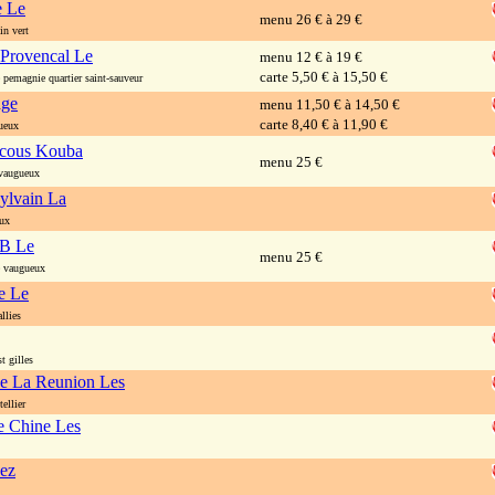
e Le
menu 26 € à 29 €
n vert
 Provencal Le
menu 12 € à 19 €
carte 5,50 € à 15,50 €
pemagnie quartier saint-sauveur
age
menu 11,50 € à 14,50 €
carte 8,40 € à 11,90 €
ueux
cous Kouba
menu 25 €
vaugueux
Sylvain La
ux
 B Le
menu 25 €
 vaugueux
e Le
llies
t gilles
e La Reunion Les
ellier
e Chine Les
ez