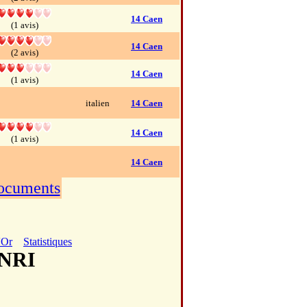
14 Caen
(1 avis)
14 Caen
(2 avis)
14 Caen
(1 avis)
italien
14 Caen
14 Caen
(1 avis)
14 Caen
documents
'Or
Statistiques
ENRI