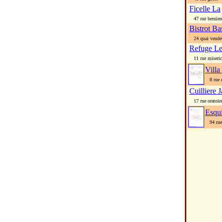
Ficelle La
47 rue bernier
Bistrot B
24 quai vende
Refuge L
11 rue miseric
Villa
8 rue d
Cuilliere 
17 rue oratoir
Esqu
94 rue 