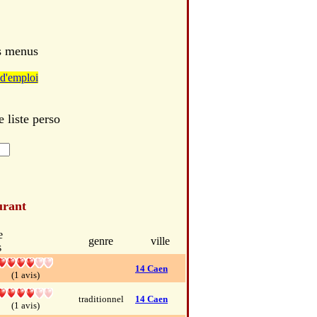
es menus
d'emploi
 liste perso
urant
e
genre
ville
s
14 Caen
(1 avis)
traditionnel
14 Caen
(1 avis)