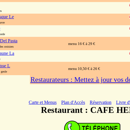
es
asque Le
uvre
e
orde
 Del Pasta
menu 16 € à 29 €
es croisiers
Jaune La
e
isse L
menu 10,50 € à 26 €
geole
Restaurateurs : Mettez à jour vos 
Carte et Menus
Plan d'Accès
Réservation
Livre d
Restaurant : CAFE H