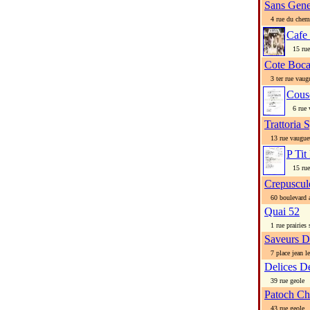
Sans Gen
4 rue du chemi
Cafe
15 rue 
Cote Boc
3 ter rue vaug
Cous
6 rue 
Trattoria 
13 rue vaugue
P Tit
15 rue
Crepuscul
60 boulevard a
Quai 52
1 rue prairies s
Saveurs D
7 place jean let
Delices D
39 rue geole
Patoch Ch
43 rue geole