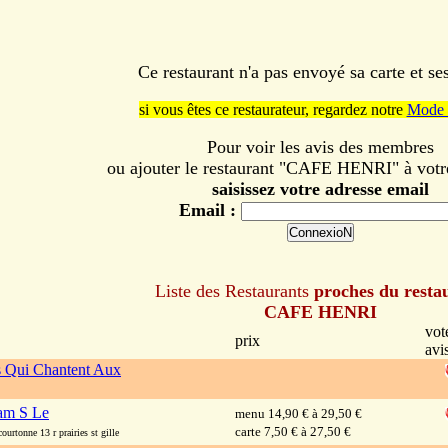
Ce restaurant n'a pas envoyé sa carte et s
si vous êtes ce restaurateur, regardez notre
Mode 
Pour voir les avis des membres
ou ajouter le restaurant "CAFE HENRI" à votre
saisissez votre adresse email
Email :
Liste des Restaurants
proches du resta
CAFE HENRI
vot
prix
avi
s Qui Chantent Aux
iam S Le
menu 14,90 € à 29,50 €
carte 7,50 € à 27,50 €
urtonne 13 r prairies st gille