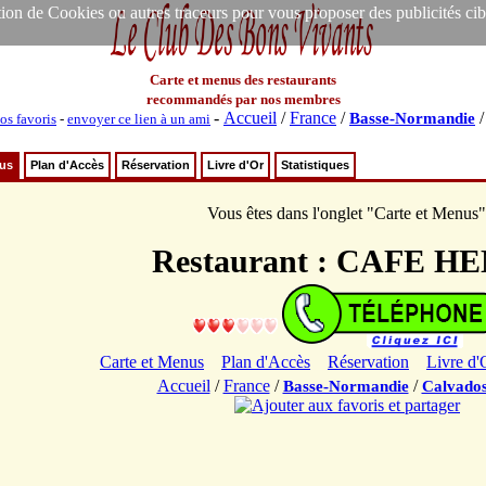
ion de Cookies ou autres traceurs pour vous proposer des publicités ciblée
Carte et menus des restaurants
recommandés par nos membres
-
Accueil
/
France
/
Basse-Normandie
os favoris
-
envoyer ce lien à un ami
nus
Plan d'Accès
Réservation
Livre d'Or
Statistiques
Vous êtes dans l'onglet "Carte et Menus"
Restaurant : CAFE H
Carte et Menus
Plan d'Accès
Réservation
Livre d'
Accueil
/
France
/
/
Basse-Normandie
Calvado