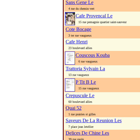
Sans Gene Le
4 rue du chemin vert
Cafe Provencal Le
15 rue pemagnie quartier saint-sauveur
Cote Bocage
3 ter rue vaugueux
Cafe Henri
23 boulevard allies
Couscous Kouba
6 rue vaugueux
Trattoria Sylvain La
13 rue vaugueux
P Tit B Le
15 rue vaugueux
Crepuscule Le
60 boulevard allies
Quai 52
1 rue prairies st gilles
Saveurs De La Reunion Les
7 place jean letellier
Delices De Chine Les
39 rue geole