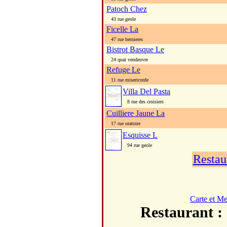
Patoch Chez
43 rue geole
Ficelle La
47 rue bernieres
Bistrot Basque Le
24 quai vendeuvre
Refuge Le
11 rue misericorde
Villa Del Pasta
8 rue des croisiers
Cuilliere Jaune La
17 rue oratoire
Esquisse L
94 rue geole
Restau
Carte et M
Restauran