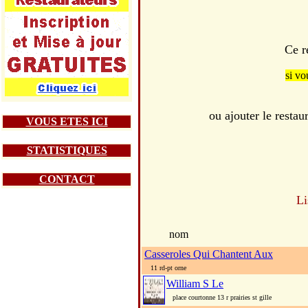
Ce r
si vo
ou ajouter le res
VOUS ETES ICI
STATISTIQUES
CONTACT
Li
nom
Casseroles Qui Chantent Aux
11 rd-pt orne
William S Le
place courtonne 13 r prairies st gille