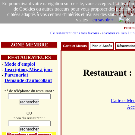
En poursuivant votre navigation sur ce site, vous acceptez l’utilisation
de Cookies ou autres traceurs pour vous proposer des publicités
ciblées adaptés à vos centres d’intérêts et réaliser des statistiques de
visites
en savoir +
Carte
recom
Ce restaurant dans vos favoris
-
envoyer ce lien à un
ZONE MEMBRE
Carte et Menus
Plan d'Accès
Réservatio
RESTAURATEURS
-
Mode d'emploi
-
Inscription, Mise à jour
Restauran
-
Partenariat
-
Demande d'autocollant
n° de téléphone du restaurant :
Carte et Me
Acc
OU
nom du restaurant :