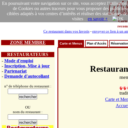
En poursuivant votre navigation sur ce site, vous acceptez l’utilisation
de Cookies ou autres traceurs pour vous proposer des publicités
ciblées adaptés à vos centres d’intérêts et réaliser des statistiques de
visites
en savoir +
Carte
recom
Ce restaurant dans vos favoris
-
envoyer ce lien à un a
ZONE MEMBRE
Carte et Menus
Plan d'Accès
Réservatio
RESTAURATEURS
-
Mode d'emploi
-
Inscription, Mise à jour
Restaura
-
Partenariat
-
Demande d'autocollant
men
n° de téléphone du restaurant :
tradi
Carte et Me
Accuei
OU
nom du restaurant :