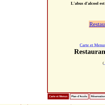
L'abus d'alcool es
Restau
Carte et Menu
Restaura
(
Carte et Menus
Plan d'Accès
Réservatio