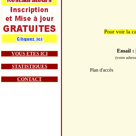
Pour voir la c
Email :
VOUS ETES ICI
(votre adres
STATISTIQUES
Plan d'accès
CONTACT