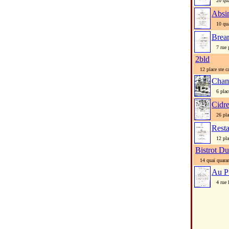
20 quai
Absi
10 quai
Brea
7 rue p
2bld
12 place ste ca
Cham
6 place
Cidre
26 plac
Resta
12 plac
Bistrot Du
14 quai quaran
Au P
4 rue h