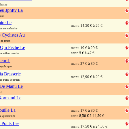
herine
eu Jpnftv La
enne
ire Le
menu 14,50 € à 29 €
e ste catherine
s Cyclistes Au
 de rouen
 Qui Peche Le
menu 10 € à 29 €
carte 5 € à 47 €
e arthur boudin
leur L
menu 27 € à 39 €
epublique
ia Brasserie
menu 12,90 € à 29 €
e porte de rouen
 De Manu Le
le
 Normand Le
uille La
menu 17 € à 30 €
carte 8,50 € à 44,50 €
 quarantaine
 Ponts Les
menu 17,50 € à 24,50 €