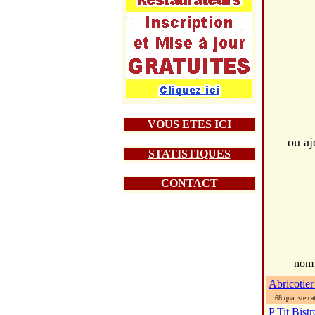
VOUS ETES ICI
ou a
STATISTIQUES
CONTACT
nom
Abricotier
68 quai ste cat
P Tit Bist