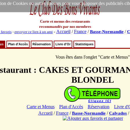
ion de Cookies ou autres traceurs pour vous proposer des publicités ciblée
Carte et menus des restaurants
recommandés par nos membres
-
Accueil
/
France
/
/
Basse-Normandie
C
 favoris
-
envoyer ce lien à un ami
nus
Plan d'Accès
Réservation
Livre d'Or
Statistiques
Vous êtes dans l'onglet "Carte et Menus"
staurant : CAKES ET GOURM
BLONDEL
Carte et Menus
Plan d'Accès
Réservation
Livre d'
Accueil
/
France
/
/
Basse-Normandie
Calvados