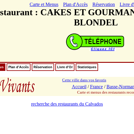
Carte et Menus
Plan d'Accès
Réservation
Livre d
staurant : CAKES ET GOURM
BLONDEL
nus
Plan d'Accès
Réservation
Livre d'Or
Statistiques
Cette ville dans vos favoris
Accueil
/
France
/
Basse-Norman
Carte et menus des restaurants re
recherche des restaurants du Calvados