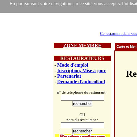
En poursuivant votre navigation sur ce site, vous acceptez l’utilisat
Ce restaurant dans vos
ZONE MEMBRE
Carte et Me
RESTAURATEURS
-
Mode d'emploi
-
Inscription, Mise à jour
Re
-
Partenariat
-
Demande d'autocollant
n° de téléphone du restaurant :
OU
nom du restaurant :