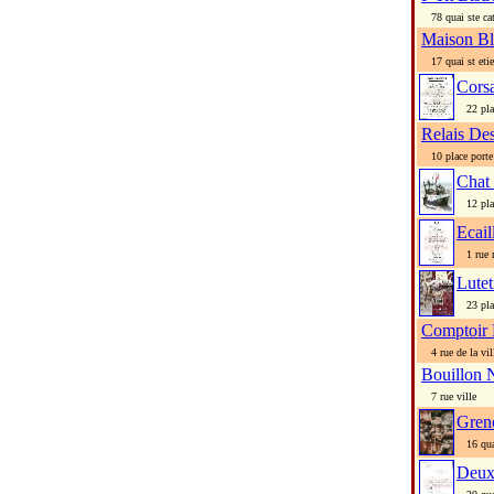
78 quai ste cat
Maison Bl
17 quai st eti
Corsa
22 plac
Relais De
10 place porte
Chat
12 plac
Ecail
1 rue r
Lutet
23 plac
Comptoir
4 rue de la vil
Bouillon
7 rue ville
Greno
16 quai
Deux