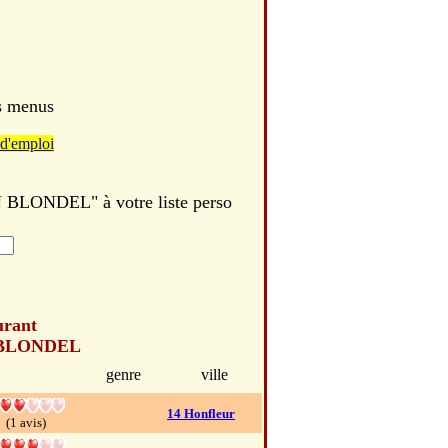
es menus
d'emploi
LONDEL" à votre liste perso
urant
BLONDEL
genre
ville
14 Honfleur
(1 avis)