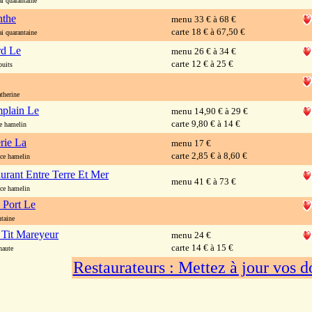
 quarantaine
nthe
menu 33 € à 68 €
carte 18 € à 67,50 €
 quarantaine
rd Le
menu 26 € à 34 €
carte 12 € à 25 €
uits
therine
plain Le
menu 14,90 € à 29 €
carte 9,80 € à 14 €
 hamelin
rie La
menu 17 €
carte 2,85 € à 8,60 €
e hamelin
urant Entre Terre Et Mer
menu 41 € à 73 €
e hamelin
 Port Le
taine
 Tit Mareyeur
menu 24 €
carte 14 € à 15 €
aute
Restaurateurs : Mettez à jour vos 