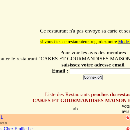
Ce restaurant n'a pas envoyé sa carte et s
si vous êtes ce restaurateur, regardez notre
Mode 
Pour voir les avis des membres
jouter le restaurant "CAKES ET GOURMANDISES MAISON B
saisissez votre adresse email
Email :
Liste des Restaurants
proches du resta
CAKES ET GOURMANDISES MAISON 
vote
prix
avis
 L
herine
rot Chez Emilie Le