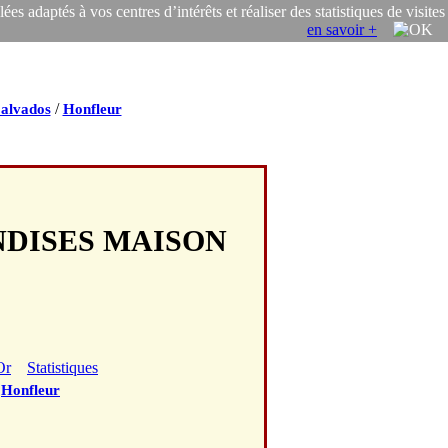
s adaptés à vos centres d’intérêts et réaliser des statistiques de visites
en savoir +
/
alvados
Honfleur
ANDISES MAISON
Or
Statistiques
/
Honfleur