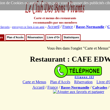
ion de Cookies ou autres traceurs pour vous proposer des publicités ciblée
Carte et menus des restaurants
recommandés par nos membres
-
Accueil
/
France
/
/
Basse-Normandie
C
 favoris
-
envoyer ce lien à un ami
nus
Plan d'Accès
Réservation
Livre d'Or
Statistiques
Vous êtes dans l'onglet "Carte et Menus"
Restaurant : CAFE E
Carte et Menus
Plan d'Accès
Réservation
Livre d'
Accueil
/
France
/
/
Basse-Normandie
Calvados