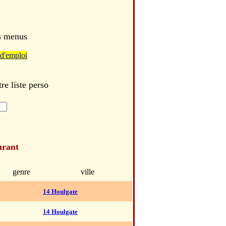
es menus
d'emploi
e liste perso
urant
genre
ville
14 Houlgate
14 Houlgate