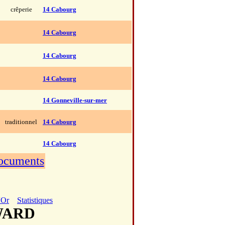
crêperie
14 Cabourg
14 Cabourg
14 Cabourg
14 Cabourg
14 Gonneville-sur-mer
traditionnel
14 Cabourg
14 Cabourg
documents
'Or
Statistiques
DWARD