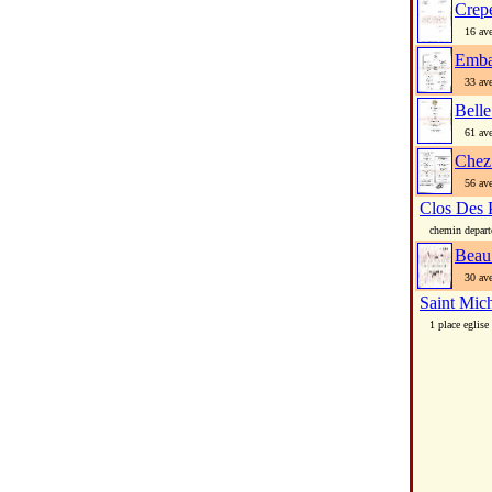
Crep
16 ave
Emba
33 ave
Bell
61 ave
Chez
56 ave
Clos Des
chemin depart
Beau
30 aven
Saint Mic
1 place eglise