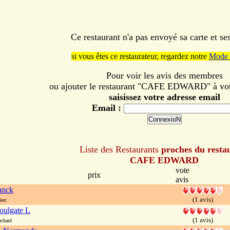
Ce restaurant n'a pas envoyé sa carte et s
si vous êtes ce restaurateur, regardez notre
Mode 
Pour voir les avis des membres
ou ajouter le restaurant "CAFE EDWARD" à votr
saisissez votre adresse email
Email :
Liste des Restaurants
proches du resta
CAFE EDWARD
vote
prix
avis
anck
(1 avis)
erc
oulgate L
(1 avis)
uchard