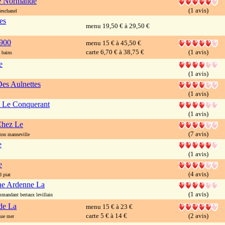
ie Normande
(1 avis)
eschanel
es
menu 19,50 € à 29,50 €
900
menu 15 € à 45,50 €
carte 6,70 € à 38,75 €
(1 avis)
bains
e
(1 avis)
es Aulnettes
(1 avis)
 Le Conquerant
(1 avis)
Chez Le
(7 avis)
ton manneville
e
(1 avis)
e
(4 avis)
 piat
e Ardenne La
(1 avis)
andant bertaux levillain
de La
menu 15 € à 23 €
carte 5 € à 14 €
(2 avis)
ue mer