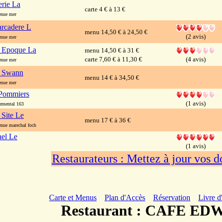
erie La
carte 4 € à 13 €
nue mer
rcadere L
menu 14,50 € à 24,50 €
(2 avis)
nue mer
e Epoque La
menu 14,50 € à 31 €
carte 7,60 € à 11,30 €
(4 avis)
nue mer
 Swann
menu 14 € à 34,50 €
nue mer
 Pommiers
(1 avis)
emental 163
 Site Le
menu 17 € à 36 €
ue marechal foch
hel Le
(1 avis)
Restaurateurs : Mettez à jour vos 
Carte et Menus
Plan d'Accès
Réservation
Livre d
Restaurant : CAFE E