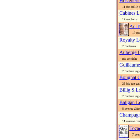
Hosteller
11 rue emile d
Cabines L
17 rue bains
Au 1
17 rue 
Royalty L
2 rue bains
Auberge D
rue corniche
Guillaume
2 rue hastings
Bougnat 
25 bis rue gas
Billig S L
2 rue hastings
Baligan L
8 avenue alfred
Champagn
11 avenue comm
Toca
7 aven