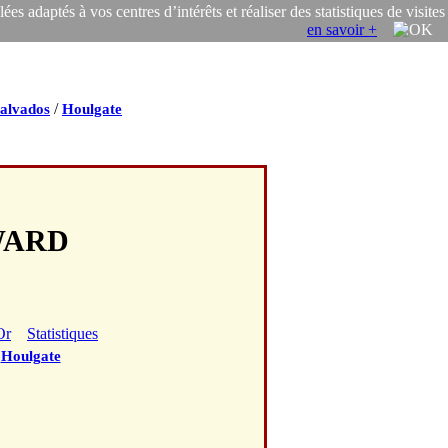
s adaptés à vos centres d’intérêts et réaliser des statistiques de visites
en savoir +
/
alvados
Houlgate
DWARD
Or
Statistiques
/
Houlgate