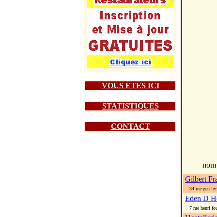
VOUS ETES ICI
STATISTIQUES
CONTACT
nom
Gilbert Fr
34 rue gen lecl
Eden D H
7 rue henri fo