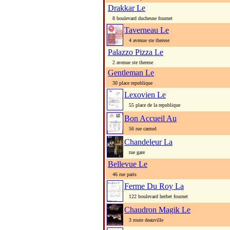
Drakkar Le
8 boulevard duchesne fournet
Taverneau Le
4 avenue ste therese
Palazzo Pizza Le
2 avenue ste therese
Gentleman Le
30 place republique
Lexovien Le
55 place de la republique
Bon Accueil Au
56 rue carmel
Chandeleur La
rue gare
Bellevue Le
46 rue paris
Ferme Du Roy La
122 boulevard herbet fournet
Chaudron Magik Le
3 route deauville