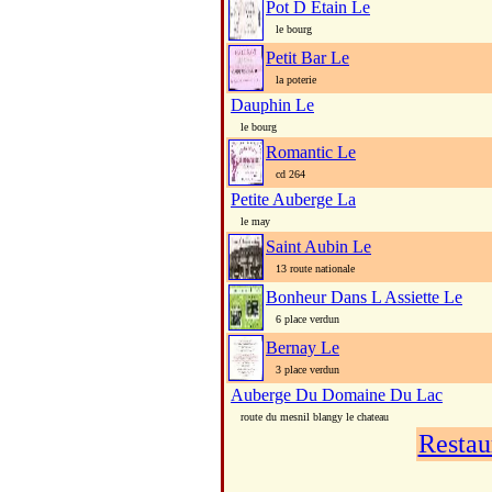
Pot D Etain Le
le bourg
Petit Bar Le
la poterie
Dauphin Le
le bourg
Romantic Le
cd 264
Petite Auberge La
le may
Saint Aubin Le
13 route nationale
Bonheur Dans L Assiette Le
6 place verdun
Bernay Le
3 place verdun
Auberge Du Domaine Du Lac
route du mesnil blangy le chateau
Restau