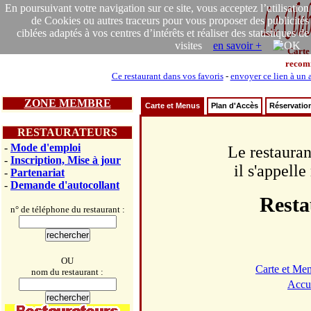
En poursuivant votre navigation sur ce site, vous acceptez l’utilisation
de Cookies ou autres traceurs pour vous proposer des publicités
ciblées adaptés à vos centres d’intérêts et réaliser des statistiques de
visites
en savoir +
Carte
recom
Ce restaurant dans vos favoris
-
envoyer ce lien à un 
ZONE MEMBRE
Carte et Menus
Plan d'Accès
Réservatio
RESTAURATEURS
-
Mode d'emploi
Le restauran
-
Inscription, Mise à jour
il s'appell
-
Partenariat
-
Demande d'autocollant
Resta
n° de téléphone du restaurant :
OU
Carte et Me
nom du restaurant :
Accu