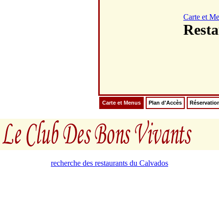
Carte et M
Resta
Carte et Menus
Plan d'Accès
Réservatio
recherche des restaurants du Calvados