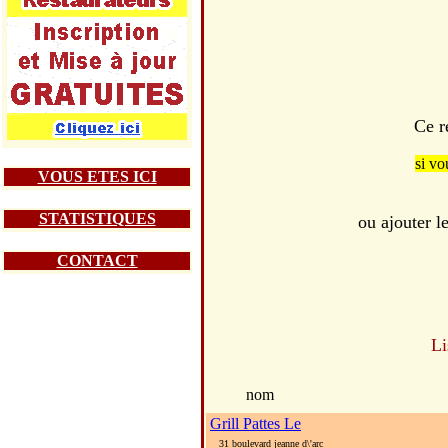
Ce r
si vo
VOUS ETES ICI
STATISTIQUES
ou ajouter l
CONTACT
Li
nom
Grill Pattes Le
31 boulevard jeanne d\'arc