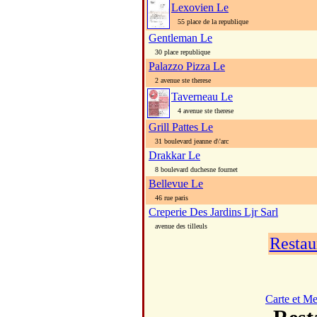
Lexovien Le
55 place de la republique
Gentleman Le
30 place republique
Palazzo Pizza Le
2 avenue ste therese
Taverneau Le
4 avenue ste therese
Grill Pattes Le
31 boulevard jeanne d\'arc
Drakkar Le
8 boulevard duchesne fournet
Bellevue Le
46 rue paris
Creperie Des Jardins Ljr Sarl
avenue des tilleuls
Restau
Carte et M