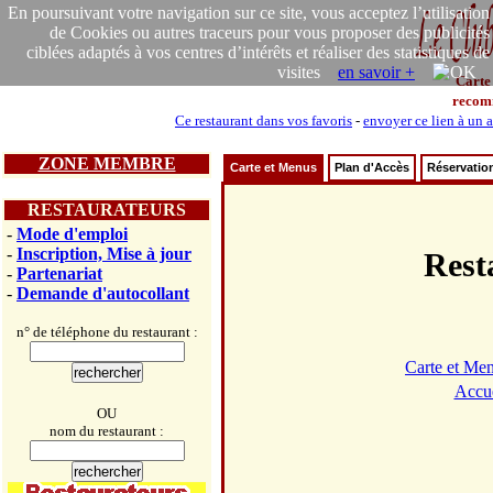
En poursuivant votre navigation sur ce site, vous acceptez l’utilisation
de Cookies ou autres traceurs pour vous proposer des publicités
ciblées adaptés à vos centres d’intérêts et réaliser des statistiques de
visites
en savoir +
Carte
recom
Ce restaurant dans vos favoris
-
envoyer ce lien à un 
ZONE MEMBRE
Carte et Menus
Plan d'Accès
Réservatio
RESTAURATEURS
-
Mode d'emploi
-
Inscription, Mise à jour
Res
-
Partenariat
-
Demande d'autocollant
n° de téléphone du restaurant :
Carte et Me
Accue
OU
nom du restaurant :