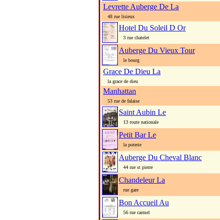
Levrette Auberge De La
48 rue lisieux
Hotel Du Soleil D Or
3 rue chatelet
Auberge Du Vieux Tour
le bourg
Grace De Dieu La
la grace de dieu
Manhattan
53 rue de falaise
Saint Aubin Le
13 route nationale
Petit Bar Le
la poterie
Auberge Du Cheval Blanc
44 rue st pierre
Chandeleur La
rue gare
Bon Accueil Au
56 rue carmel