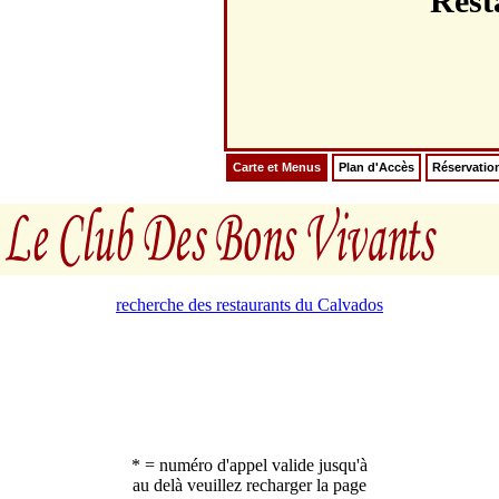
Res
Carte et Menus
Plan d'Accès
Réservatio
recherche des restaurants du Calvados
* = numéro d'appel valide jusqu'à
au delà veuillez recharger la page