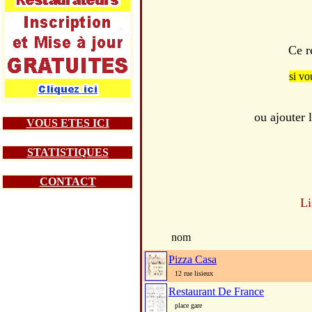
Ce r
si vo
ou ajouter
VOUS ETES ICI
STATISTIQUES
CONTACT
Li
nom
Pizza Casa
12 rue lisieux
Restaurant De France
place gare